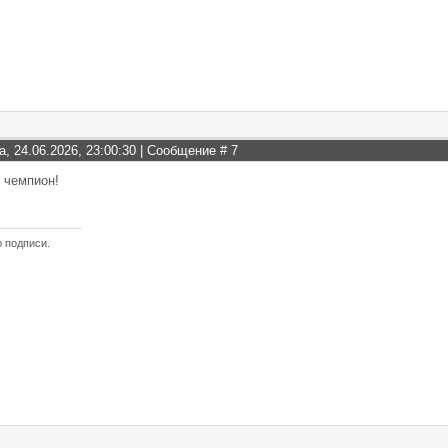
а, 24.06.2026, 23:00:30 | Сообщение #
7
, чемпион!
ю подписи.