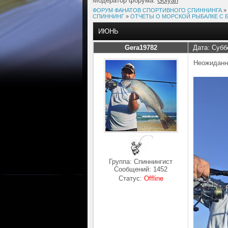
Модератор форума:
Golyan
ФОРУМ ФАНАТОВ СПОРТИВНОГО СПИННИНГА
»
СПИННИНГ
»
ОТЧЕТЫ О МОРСКОЙ РЫБАЛКЕ С БЕР
ИЮНЬ
Gera19782
Дата: Субб
Неожиданн
Группа: Спиннингист
Сообщений:
1452
Статус:
Offline