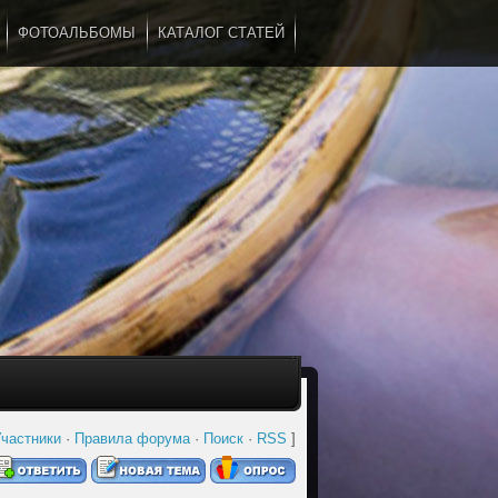
ФОТОАЛЬБОМЫ
КАТАЛОГ СТАТЕЙ
...
частники
·
Правила форума
·
Поиск
·
RSS
]