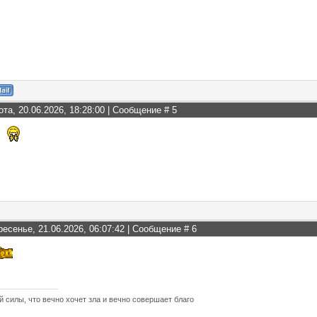
ота, 20.06.2026, 18:28:00 | Сообщение #
5
,
ресенье, 21.06.2026, 06:07:42 | Сообщение #
6
й силы, что вечно хочет зла и вечно совершает благо