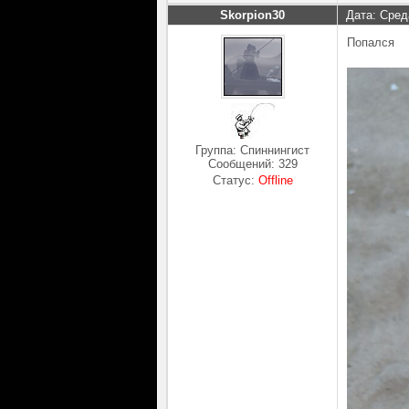
Skorpion30
Дата: Сред
Попался
Группа: Спиннингист
Сообщений:
329
Статус:
Offline