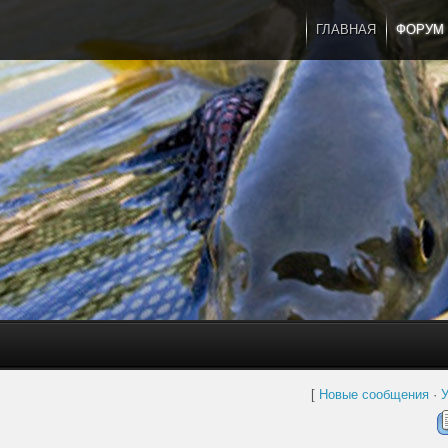
ГЛАВНАЯ
ФОРУМ
[
Новые сообщения
·
У