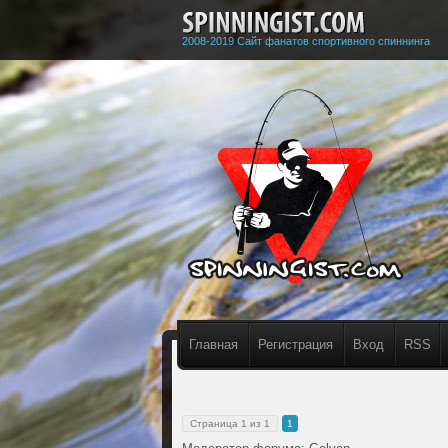
2008-2019 Сайт фанатов спортивного спиннинга
Главная
Регистрация
Вход
RSS
Страница
1
из
1
1