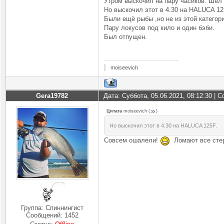
Утром выскочил на пару часиков. Шел 
Но выскочил этот в 4.30 на HALUCA 12
Были ещё рыбы ,но не из этой категор
Пару локусов под кило и один бэби.
Был отпущен.
moiseevich
Gera19782
Дата: Суббота, 05.06.2021, 08:12:30 |
Цитата
moiseevich
(
)
Но выскочил этот в 4.30 на HALUCA 125F.
Совсем ошалели!
Ломают все сте
Группа: Спиннингист
Сообщений:
1452