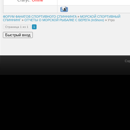
Статус:
Offline
ФОРУМ ФАНАТОВ СПОРТИВНОГО СПИННИНГА
»
МОРСКОЙ СПОРТИВНЫЙ
СПИННИНГ
»
ОТЧЕТЫ О МОРСКОЙ РЫБАЛКЕ С БЕРЕГА (InShore)
»
Утро
Страница
1
из
1
1
Cop