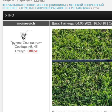
Модератор форума:
Golyan
ФОРУМ ФАНАТОВ СПОРТИВНОГО СПИННИНГА
»
МОРСКОЙ СПОРТИВНЫЙ
СПИННИНГ
»
ОТЧЕТЫ О МОРСКОЙ РЫБАЛКЕ С БЕРЕГА (InShore)
»
Утро
УТРО
moiseevich
Дата: Пятница, 04.06.2021, 16:58:18 |
Группа: Спиннингист
Сообщений:
48
Статус:
Offline