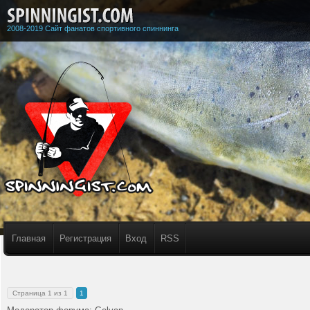
2008-2019 Сайт фанатов спортивного спиннинга
Главная
Регистрация
Вход
RSS
Страница
1
из
1
1