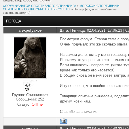
Модератор форума:
Golyan
ФОРУМ ФАНАТОВ СПОРТИВНОГО СПИННИНГА
»
МОРСКОЙ СПОРТИВНЫЙ
СПИННИНГ
»
ВОПРОСЫ-ОТВЕТЫ,СОВЕТЫ
»
Погода
(когда вот вообще нет
смысла выходить)
ПОГОДА
alexpolyakov
Дата: Пятница, 02.04.2021, 17:06:23 |
Посмотрел форум. Старая тема с погод
О чем подумал: это же сколько опыта з
На самом деле, есть у меня товарищ, 
Я почему-то уверен, что есть смысл ех
Если ошибаюсь - поправьте. (читал тут
вроде как только его касается)
В общем снова он меня зовет завтра, а
И тут я понял, что вообще не знаю нич
Группа: Спиннингист
Товарищи опытные рыболовы, поделитес
Сообщений:
252
другим новичкам.
Статус:
Offline
Спасибо за внимание.
вовочка
Дата: Пятница, 02.04.2021, 17:40:33 |