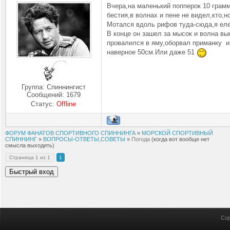
Вчера,на маленький попперок 10 грамм
бестия,в волнах и пене не видел,кто,н
Мотался вдоль рифов туда-сюда,я еле
В конце он зашел за мысок и волна вы
провалился в яму,оборвал приманку и
наверное 50см.Или даже 51
Группа: Спиннингист
Сообщений:
1679
Статус:
Offline
ФОРУМ ФАНАТОВ СПОРТИВНОГО СПИННИНГА
»
МОРСКОЙ СПОРТИВНЫЙ
СПИННИНГ
»
ВОПРОСЫ-ОТВЕТЫ,СОВЕТЫ
»
Погода
(когда вот вообще нет
смысла выходить)
Страница
1
из
1
1
Cop