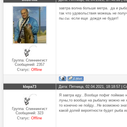
завтра волна больше метра. да и рыб
так что удовольствия можешь не полу
пы.сы. если еще дождя не будет!
Группа: Спиннингист
Сообщений:
2357
Статус:
Offline
klepa73
Дата: Пятница, 02.04.2021, 18:18:57 |
Я завтра иду...Вообще пофиг поймаю 
луны,то вообще на рыбалку можно не хо
то конечно не пойду...Не возможно зн
Группа: Спиннингист
какой долей вероятности будет рыба 
Сообщений:
323
Статус:
Offline