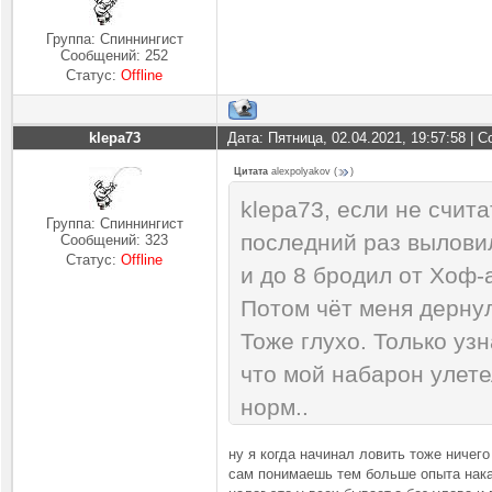
Группа: Спиннингист
Сообщений:
252
Статус:
Offline
klepa73
Дата: Пятница, 02.04.2021, 19:57:58 |
Цитата
alexpolyakov
(
)
klepa73, если не счит
Группа: Спиннингист
последний раз выловил
Сообщений:
323
Статус:
Offline
и до 8 бродил от Хоф-
Потом чёт меня дернул
Тоже глухо. Только узн
что мой набарон улетел
норм..
Я точно, 100% что-то 
ну я когда начинал ловить тоже ничег
Или просто не в то вре
сам понимаешь тем больше опыта нака