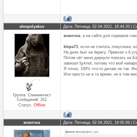
alexpolyakov
Дата: Пятница, 02.04.2021, 18:44:20 |
вовочка
, а на сайте для серверов гов
klepa73
, если не считать локусенка, 
На днях был на берегу. Приехал к 6 у
Потом чёт меня дернуло поехать на Ба
завязал fg-knot, потому что мой набаро
Я точно, 100% что-то делаю не так. Ин
Или просто не в то время, не в том ме
Группа: Спиннингист
Сообщений:
252
Статус:
Offline
вовочка
Дата: Пятница, 02.04.2021, 19:05:09 |
Цитата
alexpolyakov
(
)