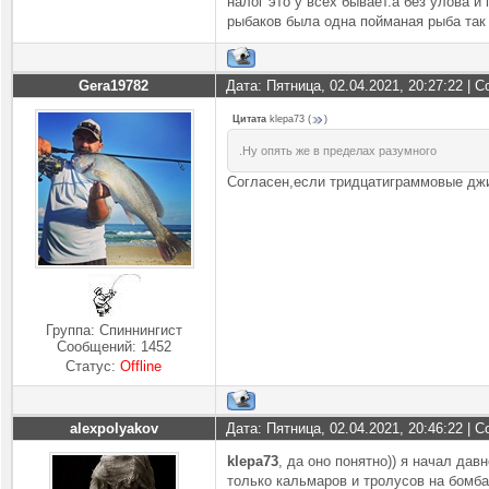
налог это у всех бывает.а без улова 
рыбаков была одна пойманая рыба так 
Gera19782
Дата: Пятница, 02.04.2021, 20:27:22 |
Цитата
klepa73
(
)
.Ну опять же в пределах разумного
Согласен,если тридцатиграммовые джи
Группа: Спиннингист
Сообщений:
1452
Статус:
Offline
alexpolyakov
Дата: Пятница, 02.04.2021, 20:46:22 |
klepa73
, да оно понятно)) я начал дав
только кальмаров и тролусов на бомба