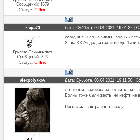
Сообщений:
1679
Статус:
Offline
klepa73
Дата: Суббота, 03.04.2021, 19:01:22 |
сегодня вышел на зиким...волны жест
2...на ХХ Ашдод сегодня вроде были т
Группа: Спиннингист
Сообщений:
323
Статус:
Offline
alexpolyakov
Дата: Суббота, 03.04.2021, 19:11:50 |
А я только водорослей потаскал на шну
Волны тоже были жесть, но нефти не 
Проснусь - завтра опять поеду.