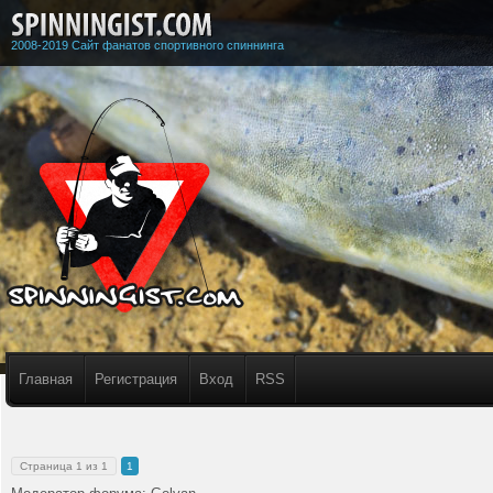
2008-2019 Сайт фанатов спортивного спиннинга
Главная
Регистрация
Вход
RSS
Страница
1
из
1
1