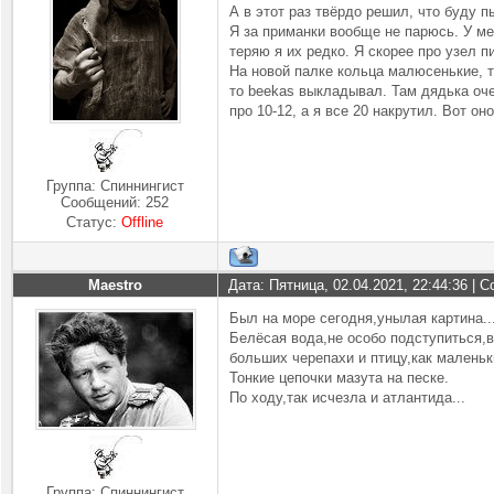
А в этот раз твёрдо решил, что буду п
Я за приманки вообще не парюсь. У мен
теряю я их редко. Я скорее про узел п
На новой палке кольца малюсенькие, ту
то beekas выкладывал. Там дядька оче
про 10-12, а я все 20 накрутил. Вот он
Группа: Спиннингист
Сообщений:
252
Статус:
Offline
Maestro
Дата: Пятница, 02.04.2021, 22:44:36 |
Был на море сегодня,унылая картина..
Белёсая вода,не особо подступиться,
больших черепахи и птицу,как малень
Тонкие цепочки мазута на песке.
По ходу,так исчезла и атлантида...
Группа: Спиннингист