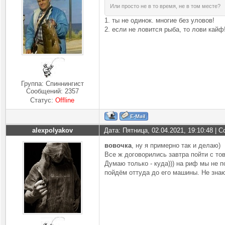
Или просто не в то время, не в том месте?
1. ты не одинок. многие без уловов!
2. если не ловится рыба, то лови кайф
Группа: Спиннингист
Сообщений:
2357
Статус:
Offline
alexpolyakov
Дата: Пятница, 02.04.2021, 19:10:48 |
вовочка
, ну я примерно так и делаю)
Все ж договорились завтра пойти с то
Думаю только - куда))) на риф мы не 
пойдём оттуда до его машины. Не знаю 