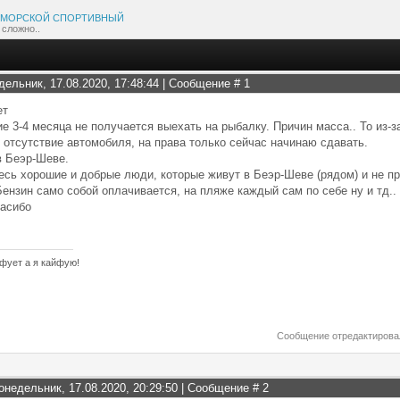
МОРСКОЙ СПОРТИВНЫЙ
 сложно..
дельник, 17.08.2020, 17:48:44 | Сообщение #
1
ет
е 3-4 месяца не получается выехать на рыбалку. Причин масса.. То из-за
 отсутствие автомобиля, на права только сейчас начинаю сдавать.
в Беэр-Шеве.
есь хорошие и добрые люди, которые живут в Беэр-Шеве (рядом) и не пр
ензин само собой оплачивается, на пляже каждый сам по себе ну и тд..
пасибо
фует а я кайфую!
Сообщение отредактиров
онедельник, 17.08.2020, 20:29:50 | Сообщение #
2