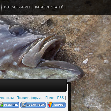
ФОТОАЛЬБОМЫ
КАТАЛОГ СТАТЕЙ
...
частники
·
Правила форума
·
Поиск
·
RSS
]