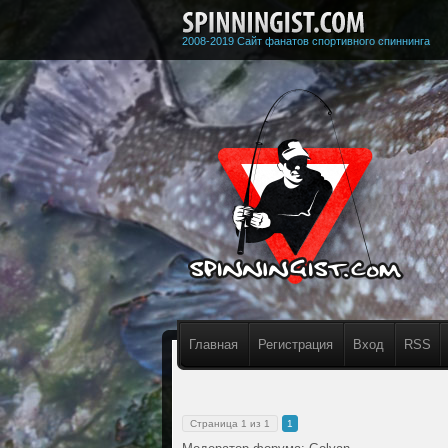
2008-2019 Сайт фанатов спортивного спиннинга
Главная
Регистрация
Вход
RSS
Страница
1
из
1
1