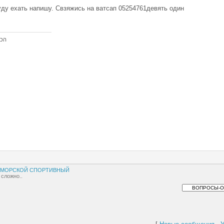
ду ехать напишу. Свзяжись на ватсап 05254761девять один
הכל
МОРСКОЙ СПОРТИВНЫЙ
 сложно..