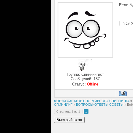
Если бу
 יעבור
Группа: Спиннингист
Сообщений:
187
Статус:
Offline
ФОРУМ ФАНАТОВ СПОРТИВНОГО СПИННИНГА
»
СПИННИНГ
»
ВОПРОСЫ-ОТВЕТЫ,СОВЕТЫ
»
Всё
Страница
1
из
1
1