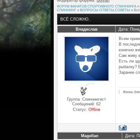
Модератор форума:
Golyan
ФОРУМ ФАНАТОВ СПОРТИВНОГО СПИННИНГА
»
СПИННИНГ
»
ВОПРОСЫ-ОТВЕТЫ,СОВЕТЫ
»
Всё
ВСЁ СЛОЖНО..
Владислав
Дата: Поне
Всем прив
В последни
конечно же
Сам живу 
Есть ли зд
рыбалку? Б
Заранее с
Жизнь бле
Группа: Спиннингист
Сообщений:
62
Статус:
Offline
Magellan
Дата: П