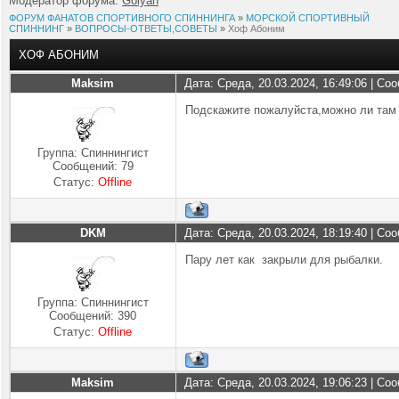
Модератор форума:
Golyan
ФОРУМ ФАНАТОВ СПОРТИВНОГО СПИННИНГА
»
МОРСКОЙ СПОРТИВНЫЙ
СПИННИНГ
»
ВОПРОСЫ-ОТВЕТЫ,СОВЕТЫ
»
Хоф Абоним
ХОФ АБОНИМ
Maksim
Дата: Среда, 20.03.2024, 16:49:06 | С
Подскажите пожалуйста,можно ли там 
Группа: Спиннингист
Сообщений:
79
Статус:
Offline
DKM
Дата: Среда, 20.03.2024, 18:19:40 | С
Пару лет как закрыли для рыбалки.
Группа: Спиннингист
Сообщений:
390
Статус:
Offline
Maksim
Дата: Среда, 20.03.2024, 19:06:23 | С