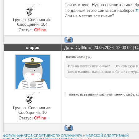
Приветствую. Нужна пояснительная бр
По данным этого сайта все наоборот
ת
Или на местах все иначе?
Группа: Спиннингист
Сообщений:
104
Статус:
Offline
старик
Дата: Суббота, 23.05.2026, 12:00:02 |
Цитата
viadco
(
)
Или на местах все иначе? Эти бумажки в г
возле машины направляли ребята из шмура т
только всевышний разлучит меня с рыбалк
Группа: Спиннингист
Сообщений:
10
Статус:
Offline
ФОРУМ ФАНАТОВ СПОРТИВНОГО СПИННИНГА
»
МОРСКОЙ СПОРТИВНЫЙ