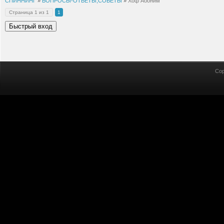
СПИННИНГ
»
ВОПРОСЫ-ОТВЕТЫ,СОВЕТЫ
»
Хоф Абоним
Страница
1
из
1
1
Cop