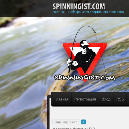
2008-2019 Сайт фанатов спортивного спиннинга
Главная
Регистрация
Вход
RSS
Страница
1
из
1
1