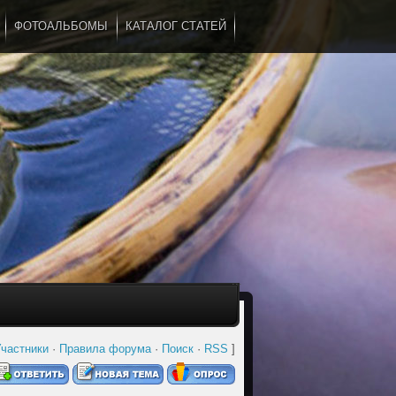
ФОТОАЛЬБОМЫ
КАТАЛОГ СТАТЕЙ
...
частники
·
Правила форума
·
Поиск
·
RSS
]