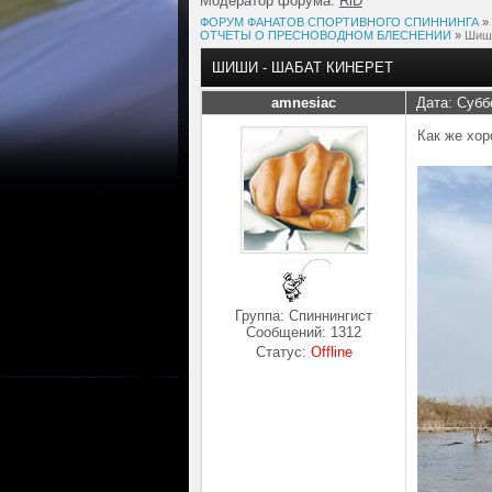
Модератор форума:
RiD
ФОРУМ ФАНАТОВ СПОРТИВНОГО СПИННИНГА
»
ОТЧЕТЫ О ПРЕСНОВОДНОМ БЛЕСНЕНИИ
»
Шиши
ШИШИ - ШАБАТ КИНЕРЕТ
amnesiac
Дата: Субб
Как же xор
Группа: Спиннингист
Сообщений:
1312
Статус:
Offline