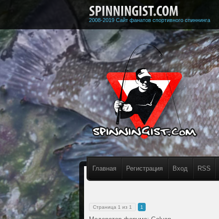
2008-2019 Сайт фанатов спортивного спиннинга
Главная
Регистрация
Вход
RSS
Страница
1
из
1
1