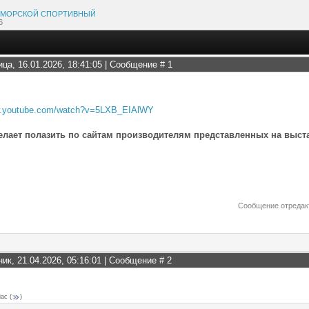
МОРСКОЙ СПОРТИВНЫЙ
6
ица, 16.01.2026, 18:41:05 | Сообщение #
1
w.youtube.com/watch?v=5LXB_EIAlWY
желает полазить по сайтам производителям представленных на выст
Сообщение отреда
ник, 21.04.2026, 05:16:01 | Сообщение #
2
iac
(
)