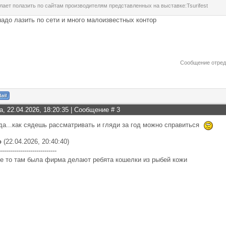
елает полазить по сайтам производителям представленных на выставке:Tsurifest
надо лазить по сети и много малоизвестных контор
Сообщение отре
а, 22.04.2026, 18:20:35 | Сообщение #
3
да...как сядешь рассматривать и гляди за год можно справиться
о
(22.04.2026, 20:40:40)
----------------------------
де то там была фирма делают ребята кошелки из рыбей кожи