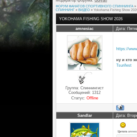
Модератор форума:
Golyan
ФОРУМ ФАНАТОВ СПОРТИВНОГО СПИННИНГА
»
СПИННИНГ
»
ВИДЕО
»
Yokohama Fishing Show 202
YOKOHAMA FISHING SHOW 2026
amnesiac
Дата: Пятн
https://ww
ну и кто 
Tsurifest
Группа: Спиннингист
Сообщений:
1312
Статус:
Offline
Sandlar
Дата: Втор
Цитата
amnes