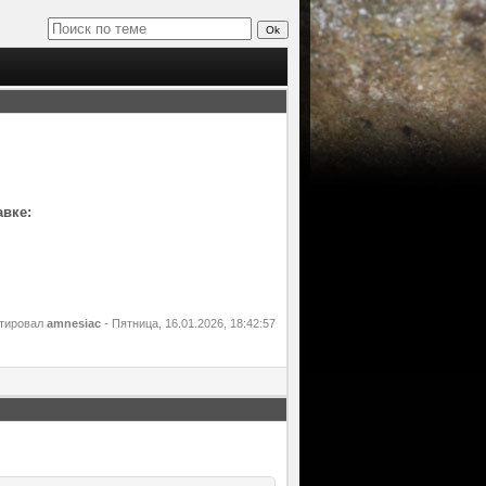
авке:
ктировал
amnesiac
-
Пятница, 16.01.2026, 18:42:57