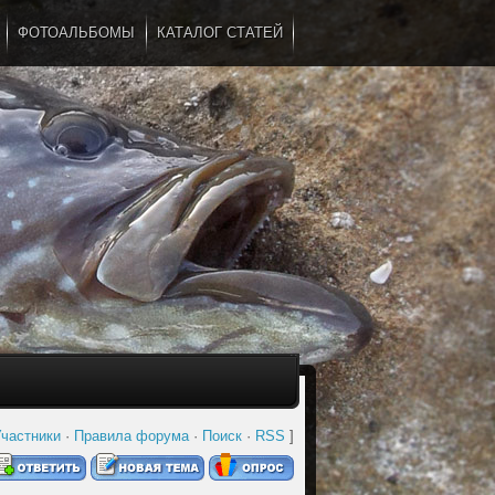
ФОТОАЛЬБОМЫ
КАТАЛОГ СТАТЕЙ
...
частники
·
Правила форума
·
Поиск
·
RSS
]