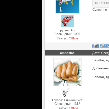
ну и кто ж
Супер, не 
Группа: Асс
Сообщений:
1005
Статус:
Offline
amnesiac
Дата: Сред
Sandlar
, м
Добавлен
-----------------
Sandlar
, г
Группа: Спиннингист
Сообщений:
1312
Статус:
Offline