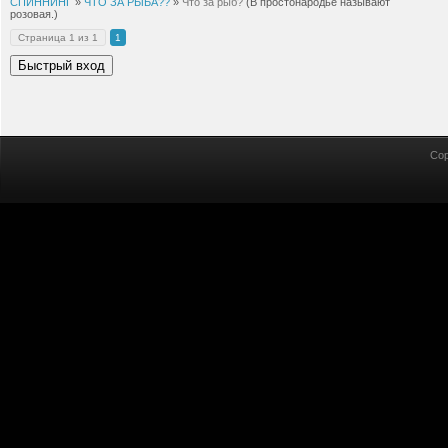
СПИННИНГ
»
ЧТО ЗА РЫБА??
»
Что за рыб?
(В простонародье называют
розовая.)
Страница
1
из
1
1
Cop