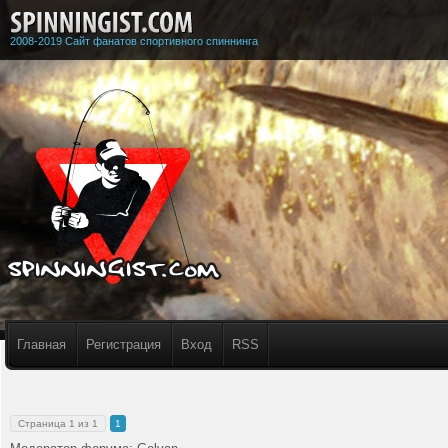
2008-2019 Сайт фанатов спортивного спиннинга
Главная
Регистрация
Вход
RSS
Страница
1
из
1
1