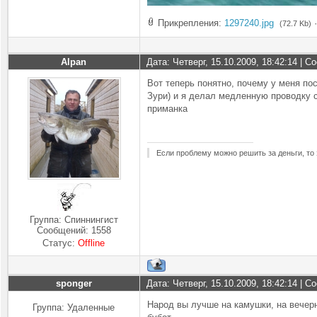
Прикрепления:
1297240.jpg
(72.7 Kb)
Alpan
Дата: Четверг, 15.10.2009, 18:42:14 | 
Вот теперь понятно, почему у меня по
Зури) и я делал медленную проводку 
приманка
Если проблему можно решить за деньги, то 
Группа: Спиннингист
Сообщений:
1558
Статус:
Offline
sponger
Дата: Четверг, 15.10.2009, 18:42:14 | 
Народ вы лучше на камушки, на вечерн
Группа: Удаленные