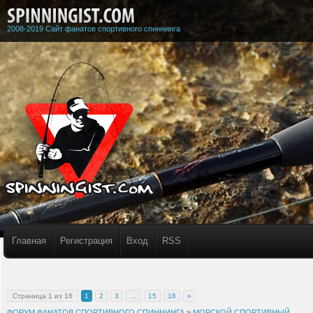
2008-2019 Сайт фанатов спортивного спиннинга
Главная
Регистрация
Вход
RSS
Страница
1
из
16
1
2
3
…
15
16
»
ФОРУМ ФАНАТОВ СПОРТИВНОГО СПИННИНГА
»
МОРСКОЙ СПОРТИВНЫЙ