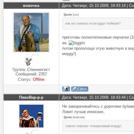
вовочка
Дата: Четверг, 15.10.2009, 18:43:14 | 
Quote
(
vov
)
как её снимать если вдруг поймаю?
приготовь полиэтиленовые перчатки (1
ее.
потом прополощи этую животную в воде
морду!)
Группа: Спиннингист
Сообщений:
2357
Статус:
Offline
ПивоВар-р-р
Дата: Четверг, 15.10.2009, 18:43:44 | 
Не заморачивайтесь с дорогими бубами
Ловит лучше ипонских.
Quote
(
вовочка
)
самое главное--отворачивай морду!.