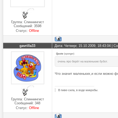
Группа: Спиннингист
Сообщений:
3598
Статус:
Offline
gavrilla33
Дата: Четверг, 15.10.2009, 18:43:04 | 
Quote
(
sponger
)
очень яро берёт на маленькие бубот.
Что значит маленьких,и если можно ф
В пиве-сила, в воде микробы.
Группа: Спиннингист
Сообщений:
348
Статус:
Offline