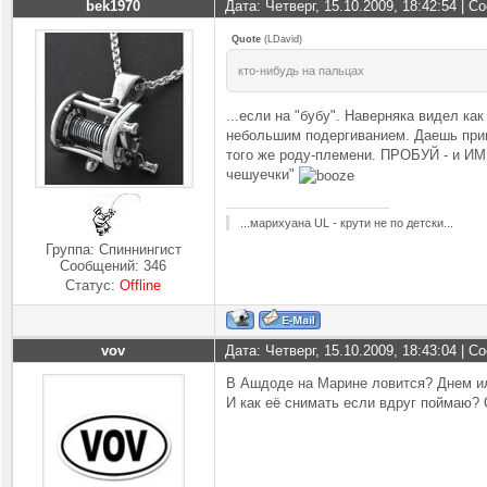
bek1970
Дата: Четверг, 15.10.2009, 18:42:54 | 
Quote
(
LDavid
)
кто-нибудь на пальцах
...если на "бубу". Наверняка видел ка
небольшим подергиванием. Даешь прима
того же роду-племени. ПРОБУЙ - и ИМП
чешуечки"
...марихуана UL - крути не по детски...
Группа: Спиннингист
Сообщений:
346
Статус:
Offline
vov
Дата: Четверг, 15.10.2009, 18:43:04 | 
В Ашдоде на Марине ловится? Днем и
И как её снимать если вдруг поймаю?