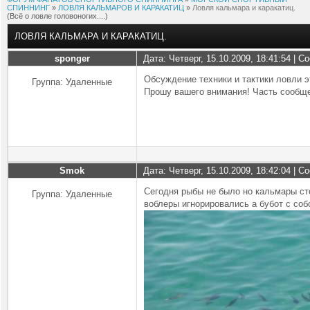
СПИННИНГ
»
ЛОВЛЯ КАЛЬМАРОВ И КАРАКАТИЦ
»
Ловля кальмара и каракатиц.
(Всё о ловле головоногих....)
ЛОВЛЯ КАЛЬМАРА И КАРАКАТИЦ.
sponger
Дата: Четверг, 15.10.2009, 18:41:54 | 
Обсуждение техники и тактики ловли 
Группа: Удаленные
Прошу вашего внимания! Часть сообще
Smok
Дата: Четверг, 15.10.2009, 18:42:04 | 
Сегодня рыбы не было но кальмары ст
Группа: Удаленные
воблеры игнорировались а бубот с соб