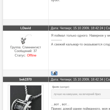
бубот.
LDavid
Дата: Четверг, 15.10.2009, 18:42:24 | 
Я поймал только одного. Наверное у м
-----------
А свежий кальмар-то оказывается сла
Группа: Спиннингист
Сообщений:
37
Статус:
Offline
bek1970
Дата: Четверг, 15.10.2009, 18:42:34 | 
Quote
(
sponger
)
лучше на камушки, на вечерний бриз
...вот , вот...
Принес домой ранее пойманного, моя ж