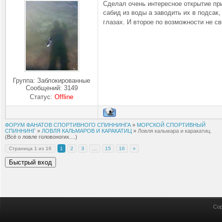
Сделал очень интересное открытие при
сабид из воды а заводить их в подсак,
глазах. И второе по возможности не св
Группа: Заблокированные
Сообщений:
3149
Статус:
Offline
ФОРУМ ФАНАТОВ СПОРТИВНОГО СПИННИНГА
»
МОРСКОЙ СПОРТИВНЫЙ
СПИННИНГ
»
ЛОВЛЯ КАЛЬМАРОВ И КАРАКАТИЦ
»
Ловля кальмара и каракатиц.
(Всё о ловле головоногих....)
Страница
1
из
16
1
2
3
…
15
16
»
Cop