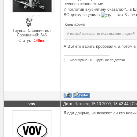
несовершеннолетние.
И поглотив вкуснятину сказала:-"...в 
ВО девку зацепило
... как бы не
Quote
(
LDavid
)
Группа: Спиннингист
А свежий кальмар-то оказывается сладкий!
Сообщений:
346
Статус:
Offline
А ВЫ его варить пробовали, а потом в
...марихуана UL - крути не по детски...
vov
Дата: Четверг, 15.10.2009, 18:42:44 | 
Люди добрые, не покажет ли кто нович