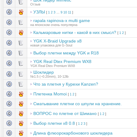
Шок лидер Mimetic
Отзыв
УЗЛЫ
[
1
2
3
…
9
10
11
]
rapala rapinova-x multi game
на японском очень популярна
Кальмаровые нитки - какой в них смысл?
[
1
2
]
YGK X-Braid Upgrade х8
новая упаковка для G-Soul
Выбор плетни между YGK и R18
YGK Real Dtex Premium WX8
YGK Real Dtex Premium WX8
Шоклидер
№1.5 (~0.20mm), 10-12lb
Что за плетня у Курехи Kanzen?
Плетенка Momoi
[
1
2
]
Сматывание плетни со шпули на хранение.
ВОПРОС по плетне от Шимано
[
1
2
]
Выбор плетни х8 0.8
[
1
2
3
]
Длина флюорокарбонового шоклидера