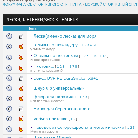
ФОРУМ ФАНАТОВ СПОРТИВНОГО СПИННИНГА
»
МОРСКОЙ СПОРТИВНЫЙ СПИ
ЛЕСКИ,ПЛЕТЕНКИ,SHOCK LEADERS
Тема
Леска(именно леска) для моря
отзывы по шоклидеру.
[
1
2
3
4
5
6
]
ультимат лидер
Отзывы по плетенкам
[
1
2
3
…
10
11
12
]
Концентрированно
Плетёнка.
[
1
2
3
…
6
7
8
]
кто то пользовался?
Daiwa UVF PE DuraSnake -X8+1
Шнур 0.8 универсальньій
флюр для паламиды
[
1
2
3
]
или все таки железо?
Нитка для берегового джига
Varivas плетенка
[
1
2
]
Поводок из флюрокарбона и металлический
[
1
2
3
]
Можно ли вместе