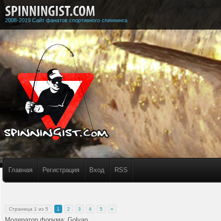
2008-2019 Сайт фанатов спортивного спиннинга
Главная
Регистрация
Вход
RSS
Страница
1
из
5
1
2
3
4
5
»
Модератор форума:
Golyan