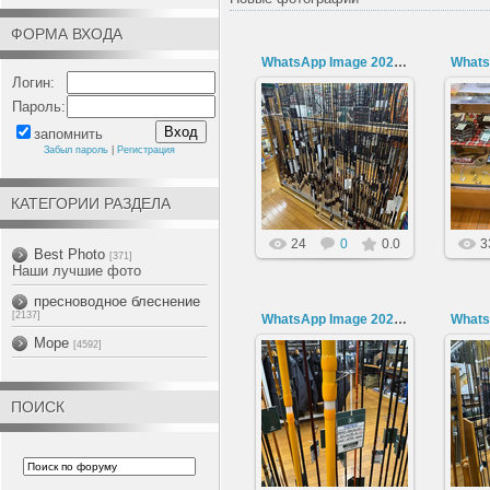
ФОРМА ВХОДА
WhatsApp Image 2026-06-30 at 17.26.58 (1)
Логин:
Пароль:
запомнить
30.06.2026
Забыл пароль
|
Регистрация
amnesiac
КАТЕГОРИИ РАЗДЕЛА
24
0
0.0
3
Best Photo
[371]
Наши лучшие фото
пресноводное блеснение
[2137]
WhatsApp Image 2026-06-30 at 17.26.57 (3)
Море
[4592]
30.06.2026
ПОИСК
amnesiac