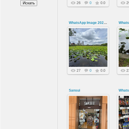
26
0
0.0
2
WhatsApp Image 2026-06-30 at 17.34.50
30.06.2026
amnesiac
27
0
0.0
2
Sansui
30.06.2026
amnesiac