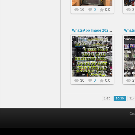
16
0
0.0
2
WhatsApp Image 2026-06-25 at 19.45.11 (5)
25.06.2026
amnesiac
30
0
0.0
2
1-15
16-30
31-
Cop