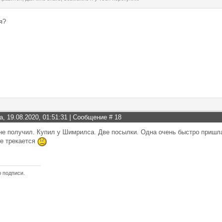
я?
а, 19.08.2020, 01:51:31 | Сообщение #
18
не получил. Купил у Шимрилса. Две посылки. Одна очень быстро пришла.
не трекается
ю подписи.