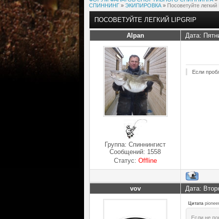
СПИННИНГ
»
ЭКИПИРОВКА
»
Посоветуйте легкий 
ПОСОВЕТУЙТЕ ЛЕГКИЙ LIPGRIP
Alpan
Дата: Пятн
Если проб
Группа: Спиннингист
Сообщений:
1558
Статус:
Offline
vov
Дата: Втор
Цитата
pionee
Если не по