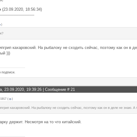
о
(23.09.2020, 18:56:34)
----------------------------
)
я?
пгрип кахаровский. На рыбалоку не сходить сейчас, поэтому как он в де
й )))
ю подписи.
а, 23.09.2020, 19:39:26 | Сообщение #
21
r1917
(
)
пгрип кахаровский. На рыбалоку не сходить сейчас, поэтому как он в деле не знаю. А 
арку держит. Несмотря на то что китайский.