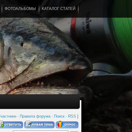
ФОТОАЛЬБОМЫ
КАТАЛОГ СТАТЕЙ
...
частники
·
Правила форума
·
Поиск
·
RSS
]