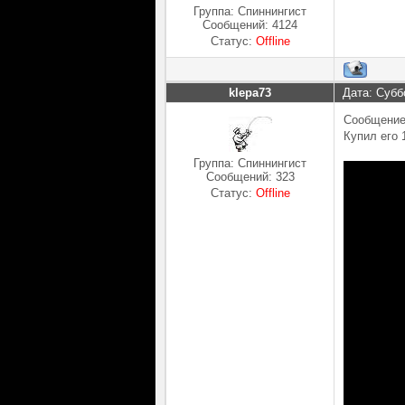
Группа: Спиннингист
Сообщений:
4124
Статус:
Offline
klepa73
Дата: Субб
Сообщение
Купил его 
Группа: Спиннингист
Сообщений:
323
Статус:
Offline