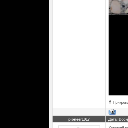
Прикреп
pioneer1917
Дата: Воск
Хороший в