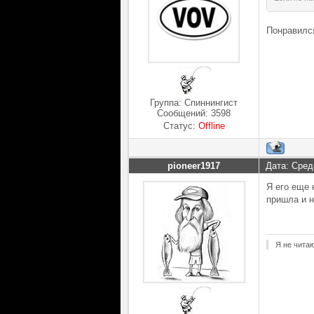
Понравилс
Группа: Спиннингист
Сообщений:
3598
Статус:
Offline
pioneer1917
Дата: Сред
Я его еще 
пришла и 
Я не чита