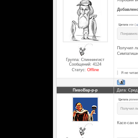
Добавлен
-----------------
Цитата
vov
(
Понравилс
Получил ли
Симпатишны
Группа: Спиннингист
Сообщений:
4124
Статус:
Offline
Я не чита
ПивоВар-р-р
Дата: Сред
Цитата
pionee
Получил ли
Касе-сан м