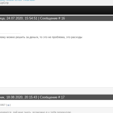
LipGrip
ица, 24.07.2020, 15:54:51 | Сообщение #
16
лему можно решить за деньги, то это не проблема, это расходы
ник, 18.08.2020, 20:15:43 | Сообщение #
17
r1917
(
)
нравится, дай мне знать, возможно я у тебя перекуплю