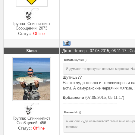
Группа: Спиннингист
Сообщений:
2073
Статус:
Offline
Staso
Дата: Четверг, 07.05.2015, 06:11:17 | 
Цитата
Шутник
(
)
Я думаю что зря купил столько мироюки .На
Шутишь??
На это чудо ловлю и телевизоров и са
ахти. А самурайские червячки мягкие
Добавлено
(07.05.2015, 05:11:17)
---------------------------------------------
Цитата
Ido
(
)
Группа: Спиннингист
а как сие чудо называется? гальп мне не нр
Сообщений:
456
мнение
Статус:
Offline