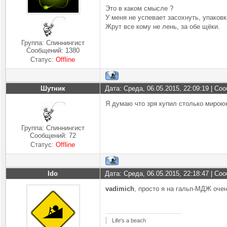
Это в каком смысле ?
У меня не успевает засохнуть, упаков
Жрут все кому не лень, за обе щёки.
Группа: Спиннингист
Сообщений:
1380
Статус:
Offline
Шутник
Дата: Среда, 06.05.2015, 22:09:19 | С
Я думаю что зря купил столько мироюк
Группа: Спиннингист
Сообщений:
72
Статус:
Offline
Ido
Дата: Среда, 06.05.2015, 22:18:47 | С
vadimich
, просто я на гальп-МДЖ оч
Life's a beach