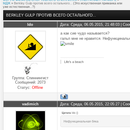
МДЖ
»
Berkley Gulp против всего остального...
(Это искуственная приманка или
уже естественная...?)
BERKLEY GULP ПРОТИВ ВСЕГО ОСТАЛЬНОГО...
Ido
Дата: Среда, 06.05.2015, 21:48:03 | С
а как сие чудо называется?
гальп мне не нравится. Нефункцинальн
Life's a beach
Группа: Спиннингист
Сообщений:
2073
Статус:
Offline
vadimich
Дата: Среда, 06.05.2015, 22:05:27 | С
Цитата
Ido
(
)
Нефункцинальная бяка