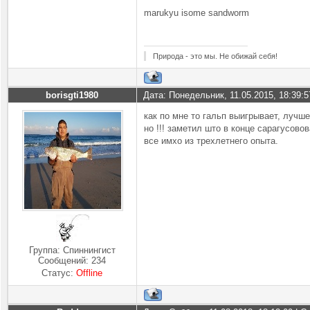
marukyu isome sandworm
Природа - это мы. Не обижай себя!
borisgti1980
Дата: Понедельник, 11.05.2015, 18:39:
как по мне то гальп выигрывает, лучше
но !!! заметил што в конце сарагусово
все имхо из трехлетнего опыта.
Группа: Спиннингист
Сообщений:
234
Статус:
Offline