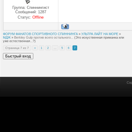
Группа: Спиннингист
Сообщений:
1287
Статус:
Offline
ФОРУМ ФАНАТОВ СПОРТИВНОГО СПИННИНГА
»
УЛЬТРА ЛАЙТ НА МОРЕ
»
МДЖ
»
Berkley Gulp против всего остального...
(Это искуственная приманка или
уже естественная...?)
Страница
7
из
7
«
1
2
…
5
6
7
Cop