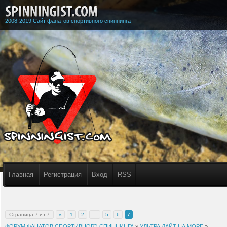
2008-2019 Сайт фанатов спортивного спиннинга
Главная
Регистрация
Вход
RSS
Страница
7
из
7
«
1
2
…
5
6
7
ФОРУМ ФАНАТОВ СПОРТИВНОГО СПИННИНГА
»
УЛЬТРА ЛАЙТ НА МОРЕ
»