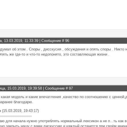
а, 13.03.2019, 11:33:39 | Сообщение #
96
 думал об этом . Споры , дисскусия , обсуждения и опять споры . Никто 
пять же где-то и что-то недопонято, это составляющая жизни .
ица, 15.03.2019, 19:39:58 | Сообщение #
97
, какая модель и какие впечатления ,качество по соотношению с ценной
заранее благодарю.
о
(15.03.2019, 19:43:17)
----------------------------
аю для начала нужно употреблять нормальный лексикон а не п...ть как в
но закрыть нашу с вами дискуссию и каждый останется при своём мнен