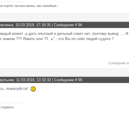
не портит личную жизнь, как семейная...
ресенье, 10.03.2019, 17:18:35 | Сообщение #
94
аждый может ,а дать опытный и дельный совет нет, поэтому вывод .... И
е знаком ??? Язвить или "П...ь" - это Вы по себе людей судите ?
Сообщение о
дельник, 11.03.2019, 13:32:32 | Сообщение #
95
есь, пожалуйста!
ю подписи.