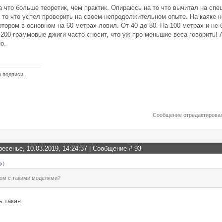
ка что больше теоретик, чем практик. Опираюсь на то что вычитал на с
а то что успел проверить на своем непродолжительном опыте. На каяке н
отором в основном на 60 метрах ловил. От 40 до 80. На 100 метрах и не 
 200-граммовые джиги часто сносит, что уж про меньшие веса говорить! 
о.
ю подписи.
Сообщение отредактирова
ресенье, 10.03.2019, 14:24:37 | Сообщение #
93
)
ком с такими моделями?
ь такая