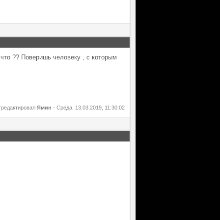
 что ?? Поверишь человеку , с которым
тредактировал
Ямин
-
Среда, 13.03.2019, 11:30:02