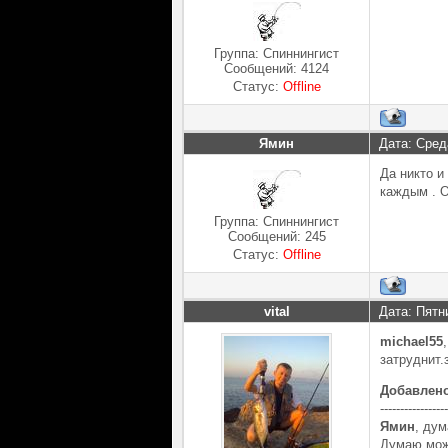
Группа: Спиннингист
Сообщений:
4124
Статус:
Offline
Ямин
Дата: Сред
Да никто и
каждым . О
Группа: Спиннингист
Сообщений:
245
Статус:
Offline
vital
Дата: Пятн
michael55
затруднит.
Добавлен
-----------------
Ямин
, дум
Думаю мож