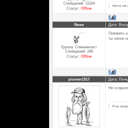
Сообщений:
11164
Ничто так 
Статус:
Offline
Ямин
Дата: Воск
Поязвить к
ты лично н
Группа: Спиннингист
Сообщений:
245
Статус:
Offline
pioneer1917
Дата: Поне
Не ссорьт
Я не чита