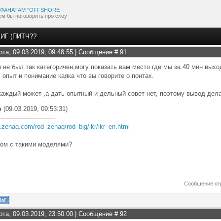
ФАНАТАМ "OFFSHORE
ем бы поговорить про слоу
ИГ (ПИТЧ??
ота, 09.03.2019, 09:48:55 | Сообщение #
91
ы не был так категоричен,могу показать вам место где мы за 40 мин выхо
с опыт и понимание каяка что вы говорите о понтах.
каждый может ,а дать опытный и дельный совет нет, поэтому вывод дел
о
(09.03.2019, 09:53:31)
----------------------------
.zenaq.com/rod_zenaq/rod_big/ikr/ikr_en.html
ком с такими моделями?
Сообщение от
ота, 09.03.2019, 23:50:00 | Сообщение #
92