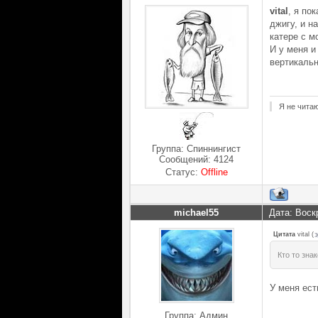
vital
, я по
джигу, и н
катере с м
И у меня и
вертикальн
Я не чита
Группа: Спиннингист
Сообщений:
4124
Статус:
Offline
michael55
Дата: Воск
Цитата
vital
(
Кто то зна
У меня ест
Группа: Админ