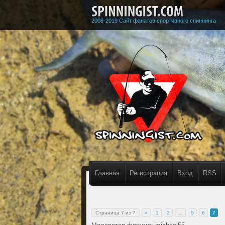
2008-2019 Сайт фанатов спортивного спиннинга
Главная
Регистрация
Вход
RSS
Страница
7
из
7
«
1
2
…
5
6
7