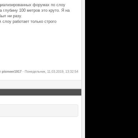
пециализированных форумах по слоу
а глубину 100 метров это круто. Я на
был ни разу.
А слоу работает только строго
л
pioneer1917
-
Понедельник, 11.03.2019, 13:32:54