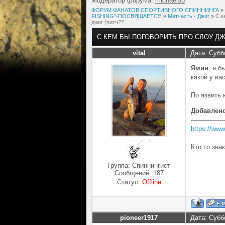
Модератор форума:
michael55
ФОРУМ ФАНАТОВ СПОРТИВНОГО СПИННИНГА
»
FISHING"-ПОСВЯЩАЕТСЯ
»
Матчасть - Джиг
»
С к
джиг (питч??
С КЕМ БЫ ПОГОВОРИТЬ ПРО СЛОУ ДЖ
vital
Дата: Субб
Ямин
, я б
какой у ва
По язвить 
Добавлен
-----------------
https://www
Кто то зна
Группа: Спиннингист
Сообщений:
187
Статус:
Offline
pioneer1917
Дата: Субб