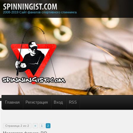
2008-2019 Сайт фанатов спортивного спиннинга
Главная
Регистрация
Вход
RSS
Страница
2
из
2
«
1
2