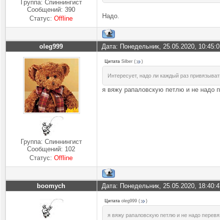
Группа: Спиннингист
Сообщений:
390
Надо.
Статус:
Offline
oleg999
Дата: Понедельник, 25.05.2020, 10:45:
Цитата
Silber
(
)
Интересует, надо ли каждый раз привязыват
я вяжу рапаловскую петлю и не надо 
Группа: Спиннингист
Сообщений:
102
Статус:
Offline
boomych
Дата: Понедельник, 25.05.2020, 18:40:
Цитата
oleg999
(
)
я вяжу рапаловскую петлю и не надо перев