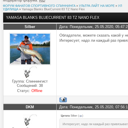
Модератор форума:
RiD
ФОРУМ ФАНАТОВ СПОРТИВНОГО СПИННИНГА
»
УЛЬТРА ЛАЙТ НА МОРЕ
»
УЛ
УДИЛИЩА
»
Yamaga Blanks BlueCurrent 83 TZ Nano Flex
YAMAGA BLANKS BLUECURRENT 83 TZ NANO FLEX
Silber
Дата: Понедельник, 25.05.2020, 05:47:
Обладатели, можете сказать какой у 
Интересует, надо ли каждый раз привя
Группа: Спиннингист
Сообщений:
38
Статус:
Offline
DKM
Дата: Понедельник, 25.05.2020, 07:56:
Цитата
Silber
(
)
Интересует, надо ли каждый раз привязыват