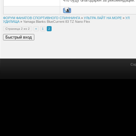
что буду благодарен за рекомендации.
ФОРУМ ФАНАТОВ СПОРТИВНОГО СПИННИНГА
»
УЛЬТРА ЛАЙТ НА МОРЕ
»
УЛ
УДИЛИЩА
»
Yamaga Blanks BlueCurrent 83 TZ Nano Flex
Страница
2
из
2
«
1
2
Cop