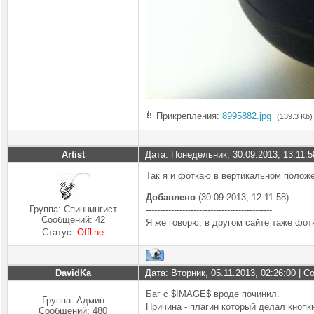
Прикрепления:
8995882.jpg
(139.3 Kb)
Artist
Дата: Понедельник, 30.09.2013, 13:11:
Так я и фоткаю в вертикальном полож
Добавлено
(30.09.2013, 12:11:58)
Группа: Спиннингист
---------------------------------------------
Сообщений:
42
Я же говорю, в другом сайте таже фот
Статус:
Offline
DavidKa
Дата: Вторник, 05.11.2013, 02:26:00 | 
Баг с $IMAGE$ вроде починил.
Группа: Админ
Причина - плагин который делал кнопк
Сообщений:
480