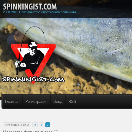
2008-2019 Сайт фанатов спортивного спиннинга
Главная
Регистрация
Вход
RSS
Страница
2
из
2
«
1
2