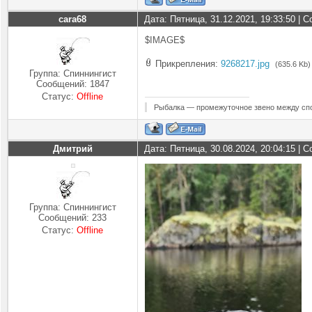
cara68
Дата: Пятница, 31.12.2021, 19:33:50 |
$IMAGE$
Прикрепления:
9268217.jpg
(635.6 Kb)
Группа: Спиннингист
Сообщений:
1847
Статус:
Offline
Рыбалка — промежуточное звено между спо
Дмитрий
Дата: Пятница, 30.08.2024, 20:04:15 |
Группа: Спиннингист
Сообщений:
233
Статус:
Offline