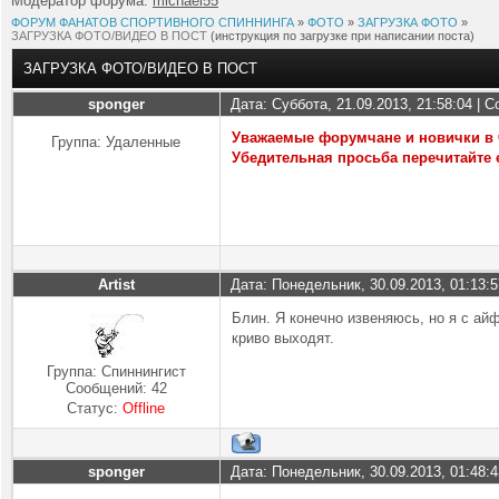
Модератор форума:
michael55
ФОРУМ ФАНАТОВ СПОРТИВНОГО СПИННИНГА
»
ФОТО
»
ЗАГРУЗКА ФОТО
»
ЗАГРУЗКА ФОТО/ВИДЕО В ПОСТ
(инструкция по загрузке при написании поста)
ЗАГРУЗКА ФОТО/ВИДЕО В ПОСТ
sponger
Дата: Суббота, 21.09.2013, 21:58:04 |
Уважаемые форумчане и новички в 
Группа: Удаленные
Убедительная просьба перечитайте 
Artist
Дата: Понедельник, 30.09.2013, 01:13:
Блин. Я конечно извеняюсь, но я с айф
криво выходят.
Группа: Спиннингист
Сообщений:
42
Статус:
Offline
sponger
Дата: Понедельник, 30.09.2013, 01:48: