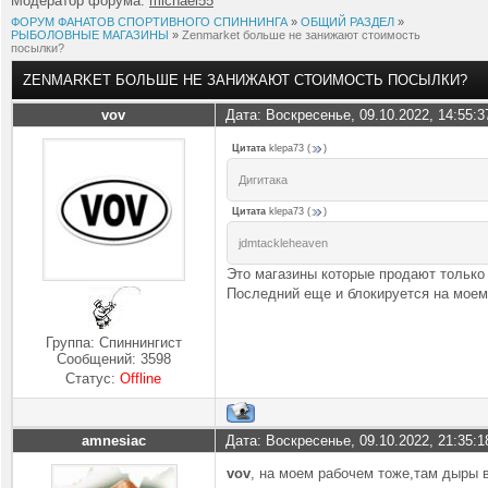
Модератор форума:
michael55
ФОРУМ ФАНАТОВ СПОРТИВНОГО СПИННИНГА
»
ОБЩИЙ РАЗДЕЛ
»
РЫБОЛОВНЫЕ МАГАЗИНЫ
»
Zenmarket больше не занижают стоимость
посылки?
ZENMARKET БОЛЬШЕ НЕ ЗАНИЖАЮТ СТОИМОСТЬ ПОСЫЛКИ?
vov
Дата: Воскресенье, 09.10.2022, 14:55:
Цитата
klepa73
(
)
Дигитака
Цитата
klepa73
(
)
jdmtackleheaven
Это магазины которые продают только
Последний еще и блокируется на моем
Группа: Спиннингист
Сообщений:
3598
Статус:
Offline
amnesiac
Дата: Воскресенье, 09.10.2022, 21:35:
vov
, на моем рабочем тоже,там дыры 