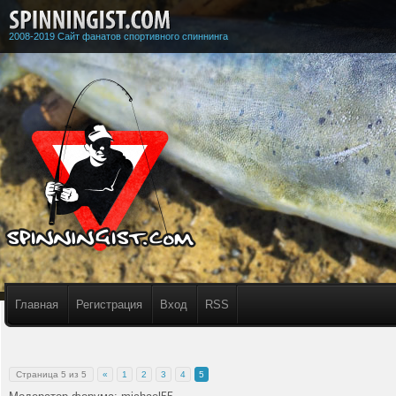
2008-2019 Сайт фанатов спортивного спиннинга
Главная
Регистрация
Вход
RSS
Страница
5
из
5
«
1
2
3
4
5