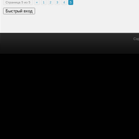
Страница
5
из
5
«
1
2
3
4
5
Cop