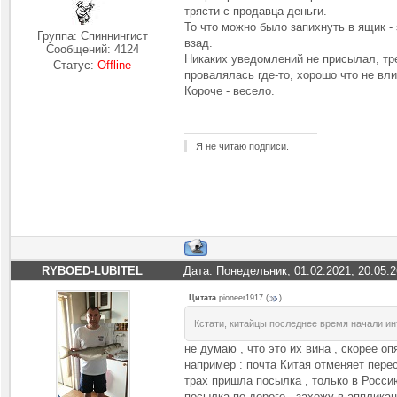
трясти с продавца деньги.
То что можно было запихнуть в ящик - 
Группа: Спиннингист
взад.
Сообщений:
4124
Никаких уведомлений не присылал, тре
Статус:
Offline
провалялась где-то, хорошо что не вли
Короче - весело.
Я не читаю подписи.
RYBOED-LUBITEL
Дата: Понедельник, 01.02.2021, 20:05:
Цитата
pioneer1917
(
)
Кстати, китайцы последнее время начали ин
не думаю , что это их вина , скорее о
например : почта Китая отменяет пересы
трах пришла посылка , только в Россию
посылка по дороге , захожу в аппликац