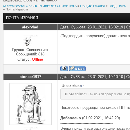
Модератор форума:
michael55
ФОРУМ ФАНАТОВ СПОРТИВНОГО СПИННИНГА
»
ОБЩИЙ РАЗДЕЛ
»
ГАЙД-ПАРК
»
Почта Израиля
ПОЧТА ИЗРАИЛЯ
alexrvlad
Дата: Суббота, 23.01.2021, 16:02:19 |
(Подтвердить получение) давить нельз
Группа: Спиннингист
Сообщений:
818
Статус:
Offline
pioneer1917
Дата: Суббота, 23.01.2021, 19:10:10 |
Цитата
mixa
(
)
ПП это пайпал? Так на Али вроде ж его не 
Некоторые продавцы принимают ПП, не
Добавлено
(01.02.2021, 16:42:20)
---------------------------------------------
Вчера пришли все застрявшие посылки 