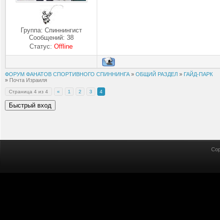
Группа: Спиннингист
Сообщений:
38
Статус:
Offline
ФОРУМ ФАНАТОВ СПОРТИВНОГО СПИННИНГА
»
ОБЩИЙ РАЗДЕЛ
»
ГАЙД-ПАРК
»
Почта Израиля
Страница
4
из
4
«
1
2
3
4
Cop