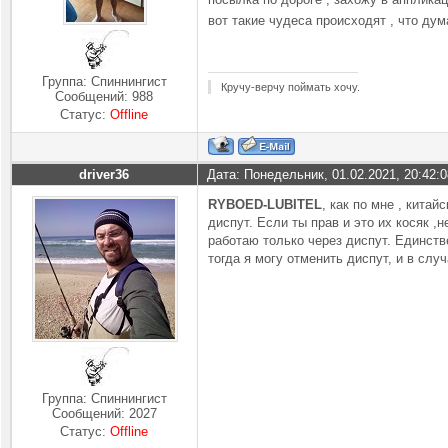
вот такие чудеса происходят , что ду
Группа: Спиннингист
Кручу-верчу поймать хочу.
Сообщений:
988
Статус:
Offline
driver36
Дата: Понедельник, 01.02.2021, 20:42:
RYBOED-LUBITEL
, как по мне , кита
диспут. Если ты прав и это их косяк ,
работаю только через диспут. Единств
тогда я могу отменить диспут, и в слу
Группа: Спиннингист
Сообщений:
2027
Статус:
Offline