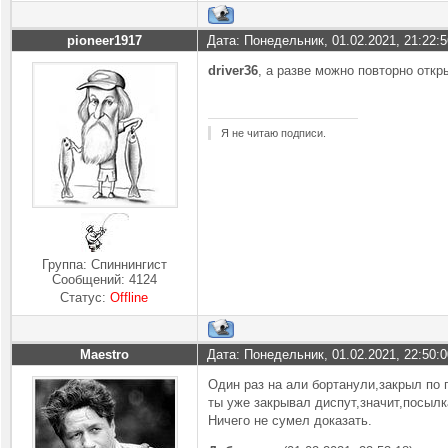
pioneer1917
Дата: Понедельник, 01.02.2021, 21:22:
driver36
, а разве можно повторно откр
Я не читаю подписи.
Группа: Спиннингист
Сообщений:
4124
Статус:
Offline
Maestro
Дата: Понедельник, 01.02.2021, 22:50:
Один раз на али бортанули,закрыл по 
ты уже закрывал диспут,значит,посылк
Ничего не сумел доказать.