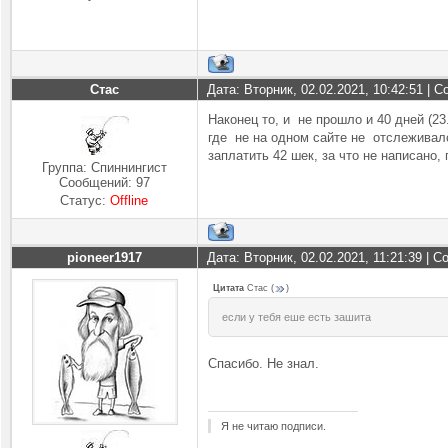
Стас
Дата: Вторник, 02.02.2021, 10:42:51 |
Наконец то, и не прошло и 40 дней (2
где не на одном сайте не отслеживалс
заплатить 42 шек, за что не написано,
Группа: Спиннингист
Сообщений:
97
Статус:
Offline
pioneer1917
Дата: Вторник, 02.02.2021, 11:21:39 | 
Цитата
Стас
(
)
если у тебя еше есть зашита
Спасибо. Не знал.
Я не читаю подписи.