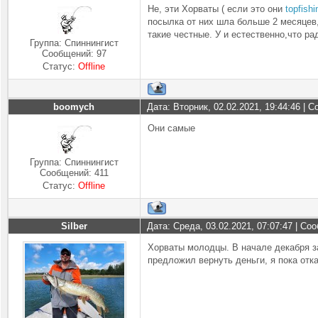
Не, эти Хорваты ( если это они
topfishi
посылка от них шла больше 2 месяцев,
такие честные. У и естественно,что р
Группа: Спиннингист
Сообщений:
97
Статус:
Offline
boomych
Дата: Вторник, 02.02.2021, 19:44:46 |
Они самые
Группа: Спиннингист
Сообщений:
411
Статус:
Offline
Silber
Дата: Среда, 03.02.2021, 07:07:47 | С
Хорваты молодцы. В начале декабря з
предложил вернуть деньги, я пока отк