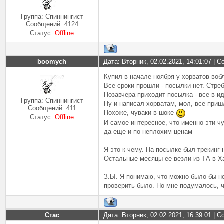
Группа: Спиннингист
Сообщений:
4124
Статус:
Offline
boomych
Дата: Вторник, 02.02.2021, 14:01:07 |
Купил в начале ноября у хорватов вобл
Все сроки прошли - посылки нет. Стр
Позавчера приходит посылка - все в и
Группа: Спиннингист
Ну и написал хорватам, мол, все приш
Сообщений:
411
Похоже, чуваки в шоке
Статус:
Offline
И самое интересное, что именно эти ч
да еще и по неплохим ценам
Я это к чему. На посылке был трекинг 
Остальные месяцы ее везли из ТА в Ха
З.Ы. Я понимаю, что можно было бы не
проверить было. Но мне подумалось, ч
Стас
Дата: Вторник, 02.02.2021, 16:39:01 |