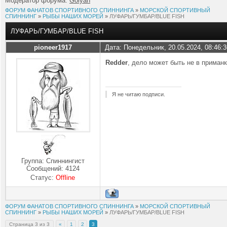
Модератор форума:
Golyan
ФОРУМ ФАНАТОВ СПОРТИВНОГО СПИННИНГА
»
МОРСКОЙ СПОРТИВНЫЙ
СПИННИНГ
»
РЫБЫ НАШИХ МОРЕЙ
»
ЛУФАРЬ/ГУМБАР/BLUE FISH
ЛУФАРЬ/ГУМБАР/BLUE FISH
pioneer1917
Дата: Понедельник, 20.05.2024, 08:46:
Redder
, дело может быть не в приманк
Я не читаю подписи.
Группа: Спиннингист
Сообщений:
4124
Статус:
Offline
ФОРУМ ФАНАТОВ СПОРТИВНОГО СПИННИНГА
»
МОРСКОЙ СПОРТИВНЫЙ
СПИННИНГ
»
РЫБЫ НАШИХ МОРЕЙ
»
ЛУФАРЬ/ГУМБАР/BLUE FISH
Страница
3
из
3
«
1
2
3