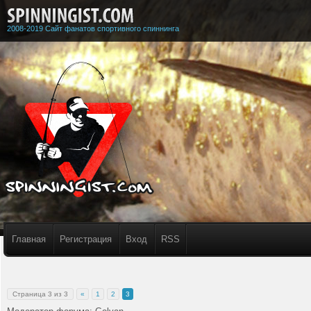
2008-2019 Сайт фанатов спортивного спиннинга
Главная
Регистрация
Вход
RSS
Страница
3
из
3
«
1
2
3