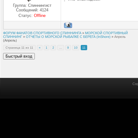
Группа: Спиннингист
Сообщений:
4124
Статус:
Offline
ФОРУМ ФАНАТОВ СПОРТИВНОГО СПИННИНГА
»
МОРСКОЙ СПОРТИВНЫЙ
СПИННИНГ
»
ОТЧЕТЫ О МОРСКОЙ РЫБАЛКЕ С БЕРЕГА (InShore)
»
Апрель
(Апрель)
Страница
11
из
11
«
1
2
…
9
10
11
Cop