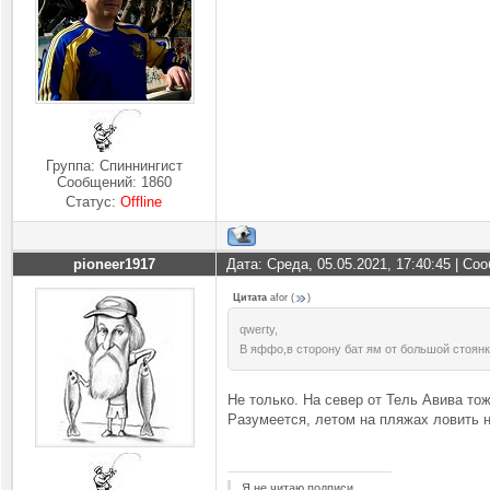
Группа: Спиннингист
Сообщений:
1860
Статус:
Offline
pioneer1917
Дата: Среда, 05.05.2021, 17:40:45 | С
Цитата
afor
(
)
qwerty,
В яффо,в сторону бат ям от большой стоянк
Не только. На север от Тель Авива то
Разумеется, летом на пляжах ловить н
Я не читаю подписи.