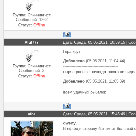
Группа: Спиннингист
Сообщений:
1262
Статус:
Offline
Aluf777
Дата: Среда, 05.05.2021, 10:59:15 | С
Гера крут
Добавлено
(05.05.2021, 11:04:44)
Группа: Спиннингист
---------------------------------------------
Сообщений:
3
нырял раньше. никогда такого не виде
Статус:
Offline
Добавлено
(05.05.2021, 11:05:39)
---------------------------------------------
всем удачных рыбалок
afor
Дата: Среда, 05.05.2021, 15:45:49 | С
qwerty
,
В яффо,в сторону бат ям от большой 