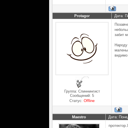
Protagor
Дата: П
Позавче
небольш
забит м
Народу 
маленьк
видимо 
Группа: Спиннингист
Сообщений:
5
Статус:
Offline
Maestro
Дата: Поне
протектор.