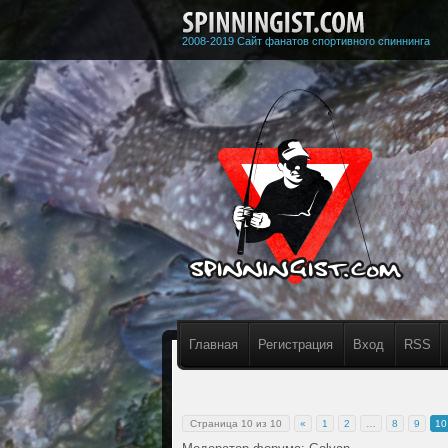
2008-2019 Сайт фанатов спортивного спиннинга
Главная
Регистрация
Вход
RSS
Страница
10
из
10
«
1
2
…
8
9
10