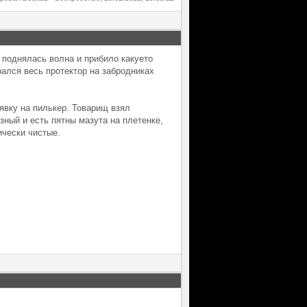
0 поднялась волна и прибило какуето
рался весь протектор на забродниках
дявку на пилькер. Товарищ взял
зный и есть пятны мазута на плетенке,
ически чистые.