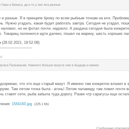
о Геры и Бекаса, да и то у них юга разные
е и разные. Я в принципе брожу по всем рыбным точкам на юге. Проблема
ь. Нужно угадать, какая будет работать завтра. Сегодня не угадал, пош
наловил, но не фотал почти, надоело. А раздача сегодня была конкретн
. Товарищ поленился идти далеко, пошел на марину, шесть хороших па
о
(28.02.2021, 19:52:08)
----------------------------
)
басиса Пальмахим. Намного больше мазута чем в Ашдоде и южнее
дозреваю, что это еще старый мазут. Я именно там конкретно влазил в 
руме. Там летом точка была - агонь! Летом паламиду там ловил почти вс
ь ставят сети, рыба забыла туда дорогу. Разве чтр сарагусы еще остали
ления:
1556160.jpg
(225.1 Kb)
Сообщение отредакт