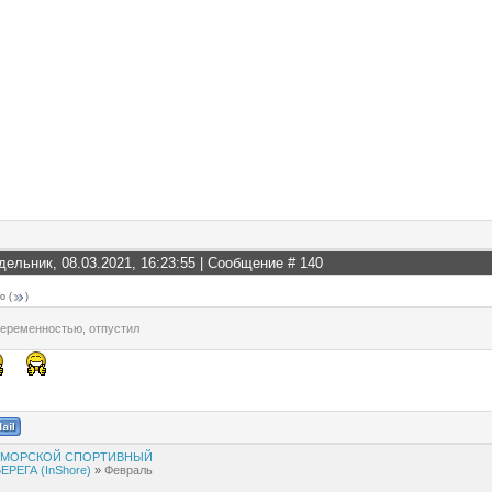
дельник, 08.03.2021, 16:23:55 | Сообщение #
140
ro
(
)
беременностью, отпустил
МОРСКОЙ СПОРТИВНЫЙ
ЕГА (InShore)
»
Февраль