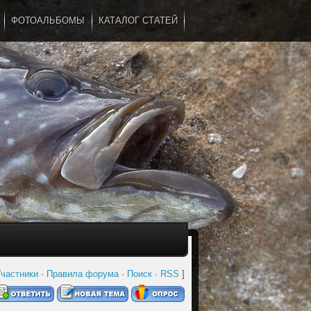
ФОТОАЛЬБОМЫ
КАТАЛОГ СТАТЕЙ
...
частники
·
Правила форума
·
Поиск
·
RSS
]