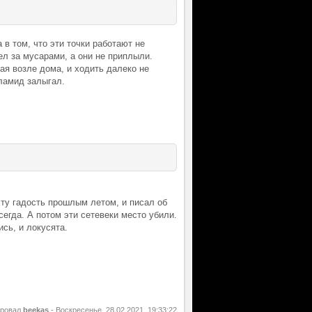
 в том, что эти точки работают не
ел за мусарами, а они не приплыли.
ая возле дома, и ходить далеко не
ламид залыгал.
эту гадость прошлым летом, и писал об
егда. А потом эти сетевеки место убили.
сь, и локусята.
ировал
beekas
-
Воскресенье, 28.02.2021, 19:33:22