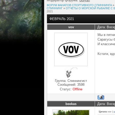
Модератор форума:
Golyan
ФОРУМ ФАНАТОВ СПОРТИВНОГО СПИННИНГА
»
СПИННИНГ
»
ОТЧЕТЫ О МОРСКОЙ РЫБАЛКЕ С БЕР
2021
ФЕВРАЛЬ 2021
vov
Дата: Воск
Мы в пятн
Сарагусы б
И классиче
Кстати, вд
Группа: Спиннингист
Сообщений:
3598
Статус:
Offline
beekas
Дата: Воск
Цитата
vov
(