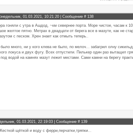
онедельник, 01.03.2021, 10:21:20 | Сообщение #
138
ра гоняли с утра в Ашдод, ~км севернее порта. Море чистое, часам к 1
ое желтое пятно. Метрах в двадцати от берега все в мазуте, как не ста
азутом с песком. Хрен знает как отмыть теперь..
было много, ни у кого клева не было, по мелоч... забагрил олну сикиль
ого локуса и двух фугу. Всех отпустили. Пилькер один раз вытащил гря
под водой на камнях мазут лежит местами. Сами камни на берегу практ
дельник, 01.03.2021, 22:19:03 | Сообщение #
139
Жесткой щёткой и воду с ферри,перчатки,тряпки...