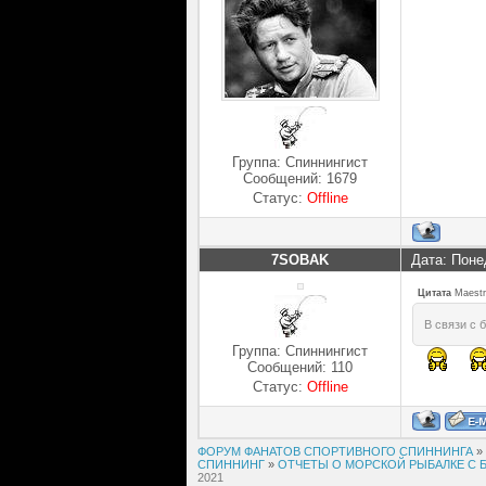
Группа: Спиннингист
Сообщений:
1679
Статус:
Offline
7SOBAK
Дата: Поне
Цитата
Maest
В связи с 
Группа: Спиннингист
Сообщений:
110
Статус:
Offline
ФОРУМ ФАНАТОВ СПОРТИВНОГО СПИННИНГА
»
СПИННИНГ
»
ОТЧЕТЫ О МОРСКОЙ РЫБАЛКЕ С БЕР
2021