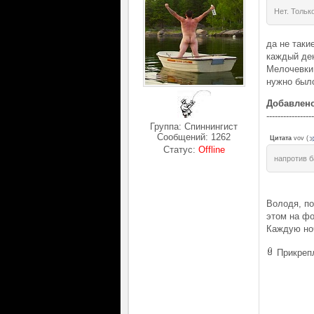
Нет. Тольк
да не таки
каждый ден
Мелочевки 
нужно было
Добавлен
-----------------
Группа: Спиннингист
Сообщений:
1262
Цитата
vov
(
Статус:
Offline
напротив 
Володя, по
этом на фо
Каждую ноч
Прикреп