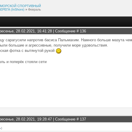
МОРСКОЙ СПОРТИВНЫЙ
ЕГА (InShore)
»
Февраль
ресенье, 28.02.2021, 16:41:28 | Сообщение #
136
ицу сарагусили напротив басиса Пальмахим. Намного больше мазута че
ыли большие и агрессивные, получили море удовольствия.
ская фотка с вытянутой рукой
оль и поперёк стояли сети
ресенье, 28.02.2021, 19:28:47 | Сообщение #
137
)