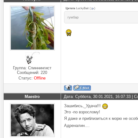
Цитата
LuckyBait
(
)
гумбар
Группа: Спиннингист
Сообщений:
220
Статус:
Offline
Maestro
Дата: Суббота, 30.01.2021, 16:07:33 |
Зашибись,_Удача!!!
Это -по взрослому!
Я даже и приблизиться к морю не особо
Адреналин....