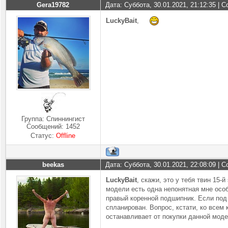
Gera19782
Дата: Суббота, 30.01.2021, 21:12:35 |
LuckyBait
,
Группа: Спиннингист
Сообщений:
1452
Статус:
Offline
beekas
Дата: Суббота, 30.01.2021, 22:08:09 |
LuckyBait
, скажи, это у тебя твин 15-
модели есть одна непонятная мне особ
правый коренной подшипник. Если под л
спланирован. Вопрос, кстати, ко всем 
останавливает от покупки данной моде