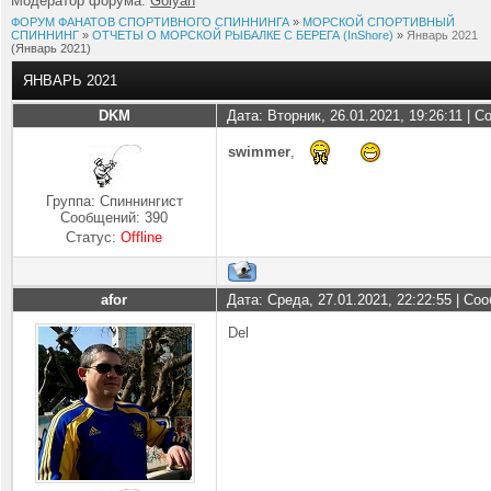
Модератор форума:
Golyan
ФОРУМ ФАНАТОВ СПОРТИВНОГО СПИННИНГА
»
МОРСКОЙ СПОРТИВНЫЙ
СПИННИНГ
»
ОТЧЕТЫ О МОРСКОЙ РЫБАЛКЕ С БЕРЕГА (InShore)
»
Январь 2021
(Январь 2021)
ЯНВАРЬ 2021
DKM
Дата: Вторник, 26.01.2021, 19:26:11 | 
swimmer
,
Группа: Спиннингист
Сообщений:
390
Статус:
Offline
afor
Дата: Среда, 27.01.2021, 22:22:55 | С
Del