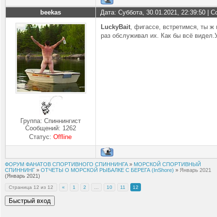
beekas
Дата: Суббота, 30.01.2021, 22:39:50 |
LuckyBait
, фигассе, встретимся, ты ж
раз обслуживал их. Как бы всё видел.У
Группа: Спиннингист
Сообщений:
1262
Статус:
Offline
ФОРУМ ФАНАТОВ СПОРТИВНОГО СПИННИНГА
»
МОРСКОЙ СПОРТИВНЫЙ
СПИННИНГ
»
ОТЧЕТЫ О МОРСКОЙ РЫБАЛКЕ С БЕРЕГА (InShore)
»
Январь 2021
(Январь 2021)
Страница
12
из
12
«
1
2
…
10
11
12