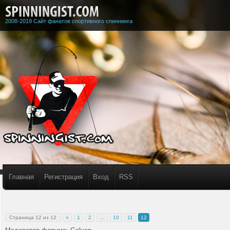
2008-2019 Сайт фанатов спортивного спиннинга
Главная
Регистрация
Вход
RSS
Страница
12
из
12
«
1
2
…
10
11
12