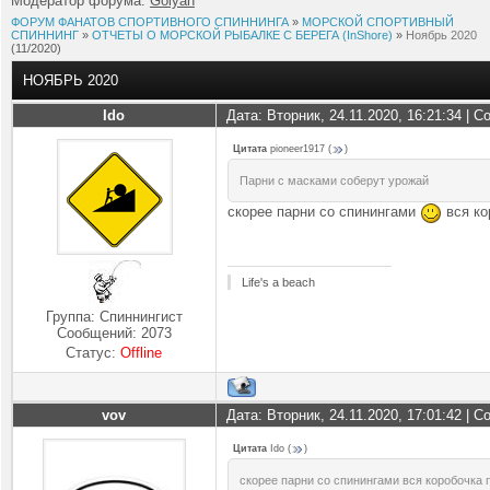
Модератор форума:
Golyan
ФОРУМ ФАНАТОВ СПОРТИВНОГО СПИННИНГА
»
МОРСКОЙ СПОРТИВНЫЙ
СПИННИНГ
»
ОТЧЕТЫ О МОРСКОЙ РЫБАЛКЕ С БЕРЕГА (InShore)
»
Ноябрь 2020
(11/2020)
НОЯБРЬ 2020
Ido
Дата: Вторник, 24.11.2020, 16:21:34 | 
Цитата
pioneer1917
(
)
Парни с масками соберут урожай
скорее парни со спинингами
вся ко
Life's a beach
Группа: Спиннингист
Сообщений:
2073
Статус:
Offline
vov
Дата: Вторник, 24.11.2020, 17:01:42 | 
Цитата
Ido
(
)
скорее парни со спинингами вся коробочка 