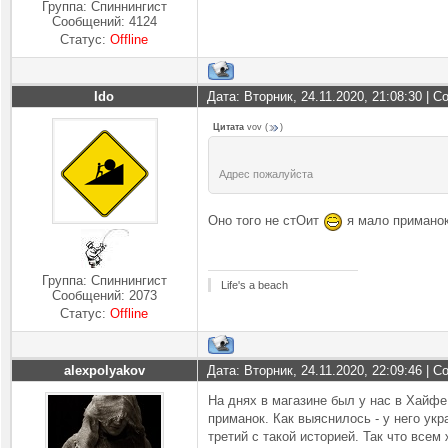
Группа: Спиннингист
Сообщений:
4124
Статус:
Offline
Ido
Дата: Вторник, 24.11.2020, 21:08:30 | 
Цитата
vov
(
)
Адрес пожалуйста
Оно того не стОит
я мало приманок
Группа: Спиннингист
Life's a beach
Сообщений:
2073
Статус:
Offline
alexpolyakov
Дата: Вторник, 24.11.2020, 22:09:46 | 
На днях в магазине был у нас в Хайфе 
приманок. Как выяснилось - у него укр
третий с такой историей. Так что все