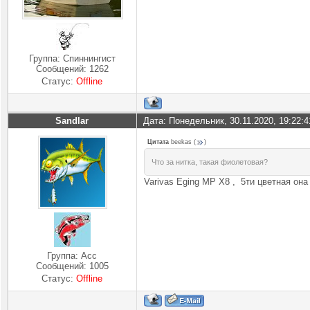
Группа: Спиннингист
Сообщений:
1262
Статус:
Offline
Sandlar
Дата: Понедельник, 30.11.2020, 19:22:
Цитата
beekas
(
)
Что за нитка, такая фиолетовая?
Varivas Eging MP X8 , 5ти цветная она
Группа: Асс
Сообщений:
1005
Статус:
Offline