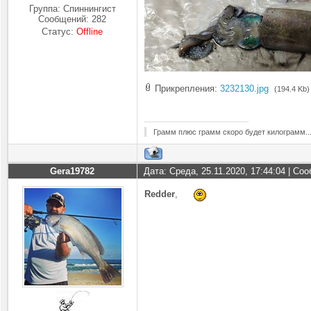
Группа: Спиннингист
Сообщений:
282
Статус:
Offline
Прикрепления:
3232130.jpg
(194.4 Kb)
Грамм плюс грамм скоро будет килограмм..
Gera19782
Дата: Среда, 25.11.2020, 17:44:04 | С
Redder
,