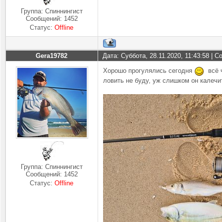
Группа: Спиннингист
Сообщений:
1452
Статус:
Offline
Gera19782
Дата: Суббота, 28.11.2020, 11:43:58 | 
Хорошо прогулялись сегодня
всё ч
ловить не буду, уж слишком он калечи
Группа: Спиннингист
Сообщений:
1452
Статус:
Offline