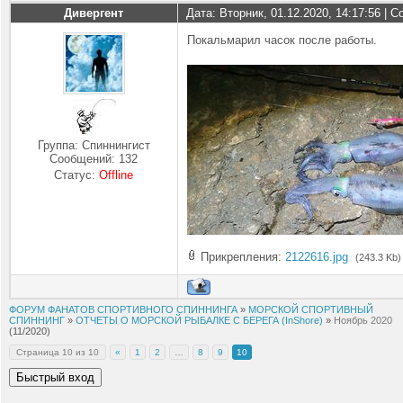
Дивергент
Дата: Вторник, 01.12.2020, 14:17:56 |
Покальмарил часок после работы.
Группа: Спиннингист
Сообщений:
132
Статус:
Offline
Прикрепления:
2122616.jpg
(243.3 Kb)
ФОРУМ ФАНАТОВ СПОРТИВНОГО СПИННИНГА
»
МОРСКОЙ СПОРТИВНЫЙ
СПИННИНГ
»
ОТЧЕТЫ О МОРСКОЙ РЫБАЛКЕ С БЕРЕГА (InShore)
»
Ноябрь 2020
(11/2020)
Страница
10
из
10
«
1
2
…
8
9
10