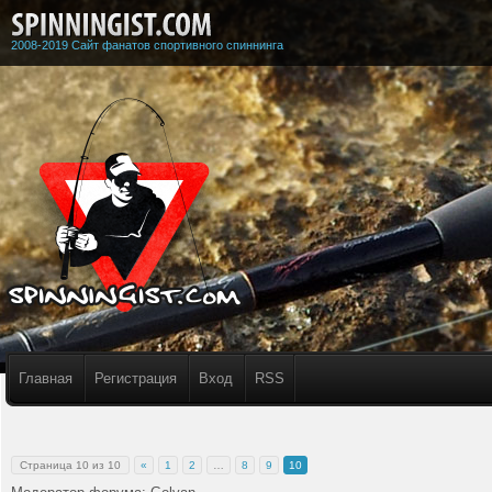
2008-2019 Сайт фанатов спортивного спиннинга
Главная
Регистрация
Вход
RSS
Страница
10
из
10
«
1
2
…
8
9
10