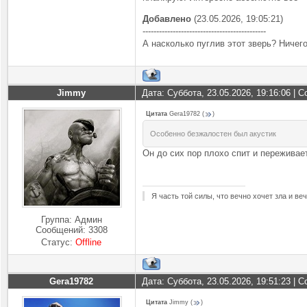
Добавлено
(23.05.2026, 19:05:21)
---------------------------------------------
А насколько пуглив этот зверь? Ничего
Jimmy
Дата: Суббота, 23.05.2026, 19:16:06 |
Цитата
Gera19782
(
)
Особенно безжалостен был акустик
Он до сих пор плохо спит и переживает
Я часть той силы, что вечно хочет зла и ве
Группа: Админ
Сообщений:
3308
Статус:
Offline
Gera19782
Дата: Суббота, 23.05.2026, 19:51:23 |
Цитата
Jimmy
(
)