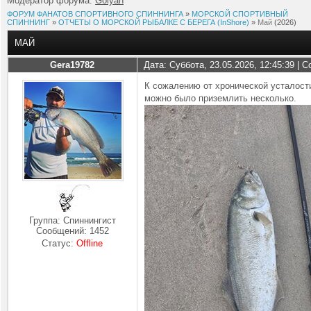
Модератор форума:
Golyan
ФОРУМ ФАНАТОВ СПОРТИВНОГО СПИННИНГА
»
МОРСКОЙ СПОРТИВНЫЙ
СПИННИНГ
»
ОТЧЕТЫ О МОРСКОЙ РЫБАЛКЕ С БЕРЕГА (InShore)
»
Май
(2026)
МАЙ
Gera19782
Дата: Суббота, 23.05.2026, 12:45:39 |
К сожалению от хронической усталости
можно было приземлить несколько.
Группа: Спиннингист
Сообщений:
1452
Статус:
Offline