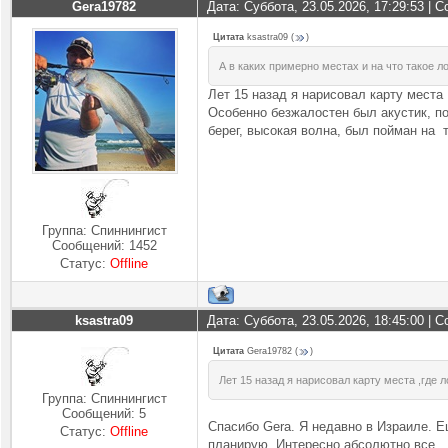
Gera19782
Дата: Суббота, 23.05.2026, 17:29:53 |
Цитата
ksastra09
(
)
А в каких примерно местах и на что такое л
Лет 15 назад я нарисовал карту места
Особенно безжалостен был акустик, по
берег, высокая волна, был пойман на т
Группа: Спиннингист
Сообщений:
1452
Статус:
Offline
ksastra09
Дата: Суббота, 23.05.2026, 18:45:00 |
Цитата
Gera19782
(
)
Лет 15 назад я нарисовал карту места ,где 
Группа: Спиннингист
Сообщений:
5
Спасибо Gera. Я недавно в Израиле. 
Статус:
Offline
планирую. Интересно абсолютно все