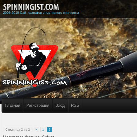
2008-2019 Сайт фанатов спортивного спиннинга
Главная
Регистрация
Вход
RSS
Страница
2
из
2
«
1
2