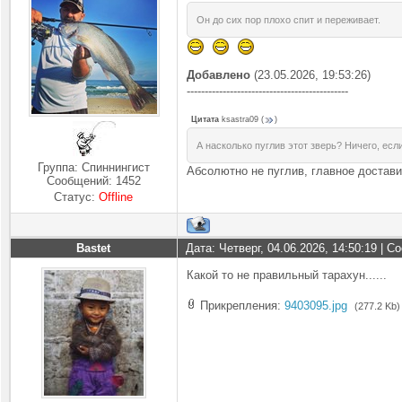
Он до сих пор плохо спит и переживает.
Добавлено
(23.05.2026, 19:53:26)
---------------------------------------------
Цитата
ksastra09
(
)
А насколько пуглив этот зверь? Ничего, если
Группа: Спиннингист
Абсолютно не пуглив, главное достави
Сообщений:
1452
Статус:
Offline
Bastet
Дата: Четверг, 04.06.2026, 14:50:19 | 
Какой то не правильный тарахун......
Прикрепления:
9403095.jpg
(277.2 Kb)