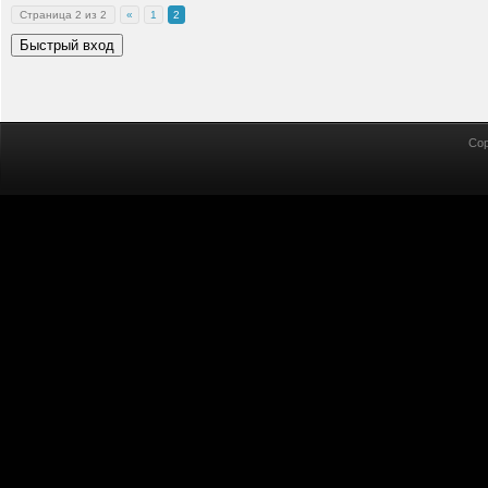
Страница
2
из
2
«
1
2
Cop