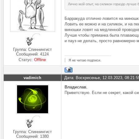
Лично мой опыт, на силикон гораздо лучше б
Барракуда отлично ловится на миношки
Ловить ее можно и на силикон, и на пе
миношки ловят на медленной проводке.
Лучше чтобы приманка была плавающая
и пауз не делать, просто равномерно 
Группа: Спиннингист
Сообщений:
4124
Статус:
Offline
Я не читаю подписи.
vadimich
Дата: Воскресенье, 12.03.2023, 08:21:
Владислав
,
Приветствую. Если не секрет, какой с
Группа: Спиннингист
Сообщений:
1380