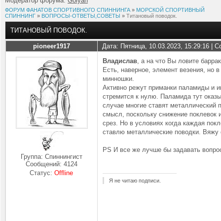
Модератор форума:
Golyan
ФОРУМ ФАНАТОВ СПОРТИВНОГО СПИННИНГА
»
МОРСКОЙ СПОРТИВНЫЙ
СПИННИНГ
»
ВОПРОСЫ-ОТВЕТЫ,СОВЕТЫ
»
Титановый поводок.
ТИТАНОВЫЙ ПОВОДОК.
pioneer1917
Дата: Пятница, 10.03.2023, 15:29:16 |
Владислав
, а на что Вы ловите барра
Есть, наверное, элемент везения, но 
минношки.
Активно режут приманки паламиды и ин
стремится к нулю. Паламида тут оказы
случае многие ставят металлический п
смысл, поскольку снижение поклевок и
срез. Но в условиях когда каждая пок
ставлю металлические поводки. Вяжу ф
PS И все же лучше бы задавать вопро
Группа: Спиннингист
Сообщений:
4124
Статус:
Offline
Я не читаю подписи.