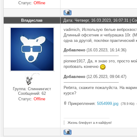
Статус:
Offline
Владислав
Дата: Четверг, 16.03.2023, 16:07:31 | 
vadimich, Использую белые веброхвост
Длинный офсетник и чебурашка 10г. (
одна за другой, поклёки практический 
Добавлено
(16.03.2023, 16:14:36)
---------------------------------------------
pioneer1917, Да, я знаю это, просто м
пробовать конечно
Добавлено
(12.05.2023, 09:04:47)
---------------------------------------------
Ребята, скажите пожалуйста. На марин
Группа: Спиннингист
курсе?
Сообщений:
62
Статус:
Offline
Прикрепления:
5054999.jpg
(78.9 Kb)
Жизнь блефует а я кайфую!