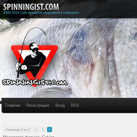
2008-2019 Сайт фанатов спортивного спиннинга
Главная
Регистрация
Вход
RSS
Страница
2
из
2
«
1
2