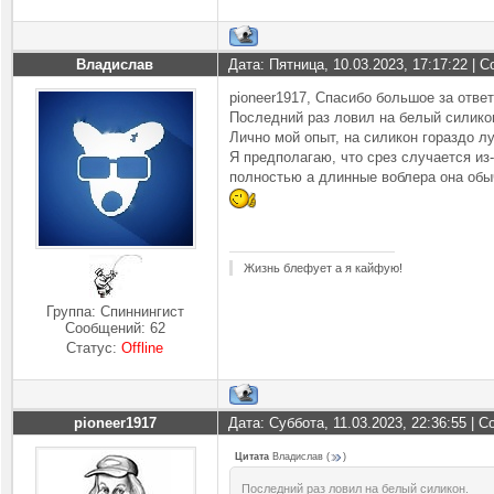
Владислав
Дата: Пятница, 10.03.2023, 17:17:22 |
pioneer1917, Спасибо большое за ответ
Последний раз ловил на белый силико
Лично мой опыт, на силикон гораздо л
Я предполагаю, что срез случается из-
полностью а длинные воблера она обычн
Жизнь блефует а я кайфую!
Группа: Спиннингист
Сообщений:
62
Статус:
Offline
pioneer1917
Дата: Суббота, 11.03.2023, 22:36:55 |
Цитата
Владислав
(
)
Последний раз ловил на белый силикон.