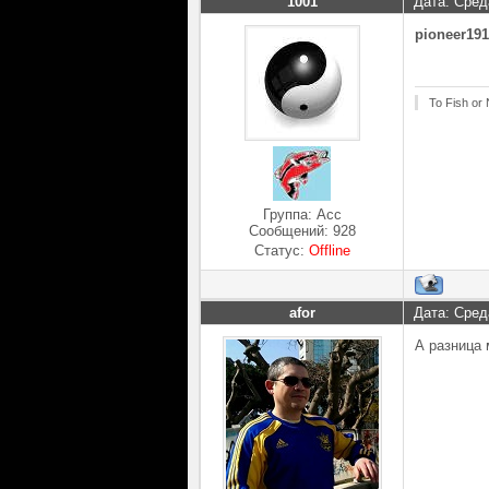
1001
Дата: Сред
pioneer19
To Fish or 
Группа: Асс
Сообщений:
928
Статус:
Offline
afor
Дата: Сред
А разница 