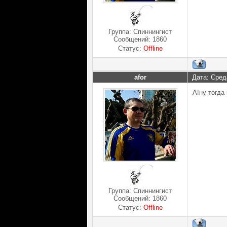
Группа: Спиннингист
Сообщений:
1860
Статус:
Offline
afor
Дата: Сред
А!ну тогда
Группа: Спиннингист
Сообщений:
1860
Статус:
Offline