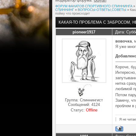
Модератор форума:
Golyan
ФОРУМ ФАНАТОВ СПОРТИВНОГО СПИННИНГА
»
СПИННИНГ
»
ВОПРОСЫ-ОТВЕТЫ,СОВЕТЫ
»
Как
пойму что происходит
КАКАЯ-ТО ПРОБЛЕМА С ЗАБРОСОМ, 
pioneer1917
Дата: Субб
вовочка
, 
Я уже мног
Добавлен
-----------------
Короче, бу
Интересно,
запутывани
нитка сраз
любимой п
Потом пару
Группа: Спиннингист
Замечу, чт
Сообщений:
4124
проблем в 
Статус:
Offline
Я не чита