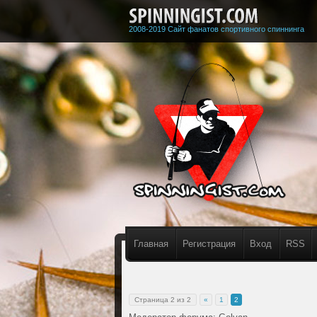
2008-2019 Сайт фанатов спортивного спиннинга
Главная
Регистрация
Вход
RSS
Страница
2
из
2
«
1
2