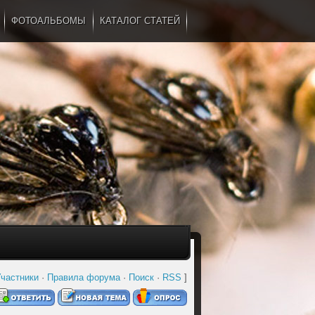
ФОТОАЛЬБОМЫ
КАТАЛОГ СТАТЕЙ
...
частники
·
Правила форума
·
Поиск
·
RSS
]