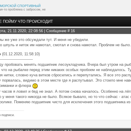
МОРСКОЙ СПОРТИВНЫЙ
ая-то проблема с забросом, не
НЕ ПОЙМУ ЧТО ПРОИСХОДИТ
ота, 21.11.2020, 22:08:56 | Сообщение #
16
мы же уже это обсуждали тут. И меня не убедили.
о шпуль и ниток им намотал, смотал и снова намотал. Проблем не было
о
(01.12.2020, 11:58:10)
----------------------------
ду пробовать менять подшипник лесоукладчика. Вчера был утром на рыба
 что на рыбалке перед этим никаких особых пробоем не наблюдалось. Ту
я нитки, словно куча витков сбросились и перепутались. Я все это рас
у порвалась, видимо в этом месте где я распутывал. Это стоило мне нав
риманки и флюра
 часов я ловил и бед не знал. А потом снова началось. Особенно на лёг
о у меня такого никогда не было. Всякое бывало, но то что сейчас - атас 
ролике. Поменяю подшипник чисто для исключения этого подшипника из
ю подписи.