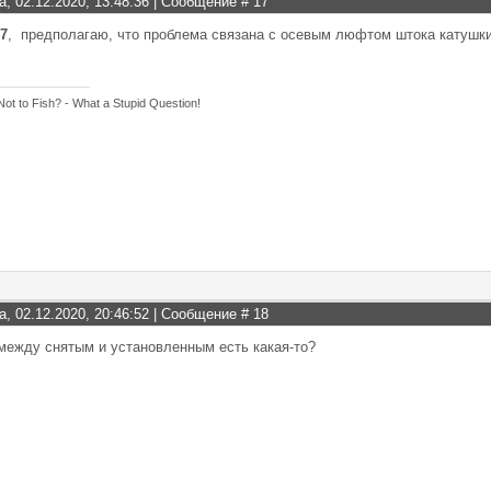
а, 02.12.2020, 13:48:36 | Сообщение #
17
17
, предполагаю, что проблема связана с осевым люфтом штока катушк
Not to Fish? - What a Stupid Question!
а, 02.12.2020, 20:46:52 | Сообщение #
18
между снятым и установленным есть какая-то?