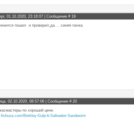
ерг, 01.10.2020, 23:18:07 | Сообщение #
19
ленился пошел и проверил,да.... синяя пачка.
ица, 02.10.2020, 08:57:06 | Сообщение #
20
 касмастеры по хороший цене.
w.fishusa.com/Berkley-Gulp-6-Saltwater-Sandworm