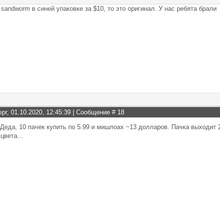
sandworm в синей упаковке за $10, то это оригинал. У нас ребята брали
ерг, 01.10.2020, 12:45:39 | Сообщение #
18
Деда, 10 пачек купить по 5.99 и мишлоах ~13 долларов. Пачка выходит 
цвета...