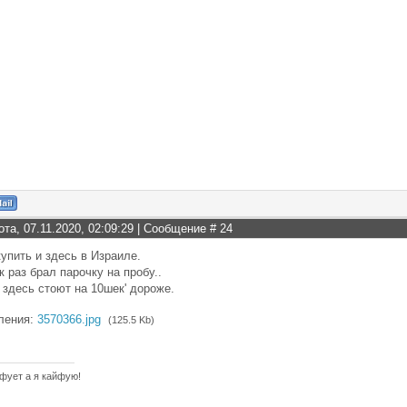
ота, 07.11.2020, 02:09:29 | Сообщение #
24
упить и здесь в Израиле.
к раз брал парочку на пробу..
 здесь стоют на 10шек' дороже.
ления:
3570366.jpg
(125.5 Kb)
фует а я кайфую!