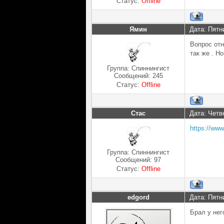
Статус:
Offline
Ямин
Дата: Пятн
Вопрос отн
так же . Н
Группа: Спиннингист
Сообщений:
245
Статус:
Offline
Стас
Дата: Четве
https://www
Группа: Спиннингист
Сообщений:
97
Статус:
Offline
edgord
Дата: Пятн
Брал у нег