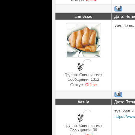
amnesiac
Дата: Четв
vov
, не по
Группа: Спиннингист
Сообщений:
1312
Статус:
Offline
Vasily
Дата: Пятн
тут брал и
https://ww
Группа: Спиннингист
Сообщений:
30