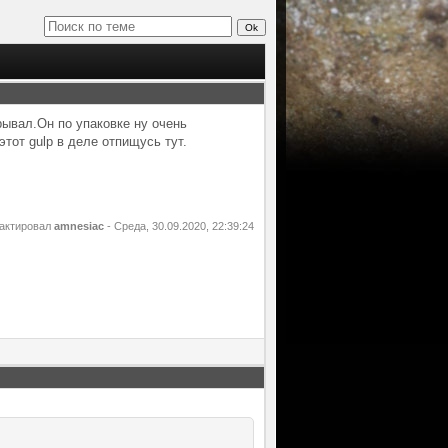
крывал.Он по упаковке ну очень
тот gulp в деле отпищусь тут.
актировал
amnesiac
-
Среда, 30.09.2020, 22:39:24