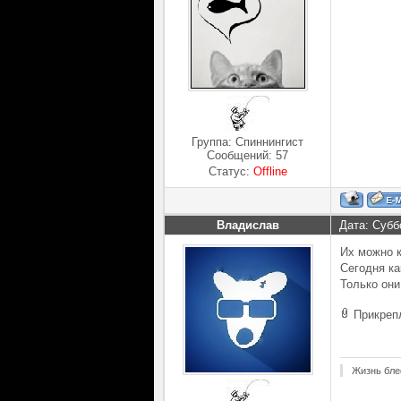
Группа: Спиннингист
Сообщений:
57
Статус:
Offline
Владислав
Дата: Субб
Их можно к
Сегодня ка
Только они
Прикреп
Жизнь бле