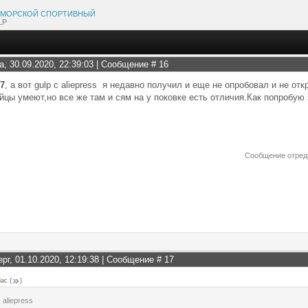
МОРСКОЙ СПОРТИВНЫЙ
LP
а, 30.09.2020, 22:39:03 | Сообщение #
16
17
, а вот gulp с aliepress я недавно получил и еще не опробовал и не от
йцы умеют,но все же там и сям на у поковке есть отличия.Как попробую э
Сообщение отред
ерг, 01.10.2020, 12:19:38 | Сообщение #
17
iac
(
)
с aliepress