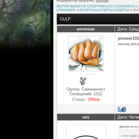
Модератор форума:
Golyan
ФОРУМ ФАНАТОВ СПОРТИВНОГО СПИННИНГА
»
СПИННИНГ
»
ВОПРОСЫ-ОТВЕТЫ,СОВЕТЫ
»
GU
GULP
amnesiac
Дата: Сред
pioneer19
похож,кита
Группа: Спиннингист
Сообщений:
1312
Статус:
Offline
vov
Дата: Четв
Цитата
amnes
а вот gulp 