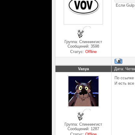
Если Gulp 
Группа: Спиннингист
Сообщений:
3598
Статус:
Offline
Vasya
Дата: Четв
По ссылке 
И есть все 
Группа: Спиннингист
Сообщений:
1287
Статус:
Offline