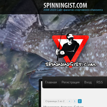
2008-2019 Сайт фанатов спортивного спиннинга
Главная
Регистрация
Вход
RSS
Страница
2
из
2
«
1
2