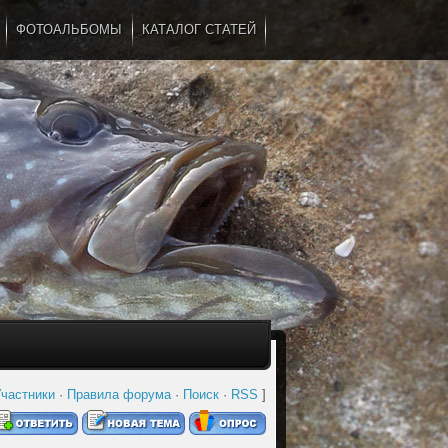
ФОТОАЛЬБОМЫ
КАТАЛОГ СТАТЕЙ
...
частники
·
Правила форума
·
Поиск
·
RSS
]