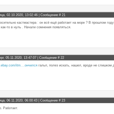
ица, 02.10.2020, 13:02:46 | Сообщение #
21
осительно кастмастера : он всё ещё работает на море ? В прошлом году 
о как-то в нуль . Начали сомнения появляться.
рг, 05.11.2020, 13:47:07 | Сообщение #
22
.ebay.com/itm....ончился
гальп, полез искать, нашел, вроде не слишком 
ица, 06.11.2020, 06:00:43 | Сообщение #
23
о. Работает.