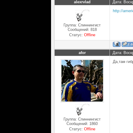
alexrvlad
Дата: Воск
http://amer
Группа: Спиннингист
Сообщений:
818
Статус:
Offline
afor
Дата: Воск
Да,там гиб
Группа: Спиннингист
Сообщений:
1860
Статус:
Offline