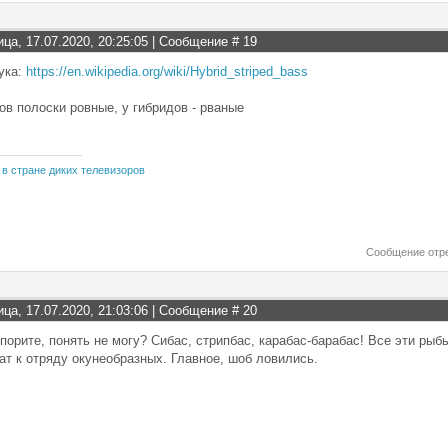
ица, 17.07.2020, 20:25:05 | Сообщение #
19
ука:
https://en.wikipedia.org/wiki/Hybrid_striped_bass
ов полоски ровные, у гибридов - рваные
 в стране диких телевизоров
Сообщение отр
ица, 17.07.2020, 21:03:06 | Сообщение #
20
порите, понять не могу? Сибас, стрипбас, карабас-барабас! Все эти рыбы 
т к отряду окунеобразных. Главное, шоб ловились.