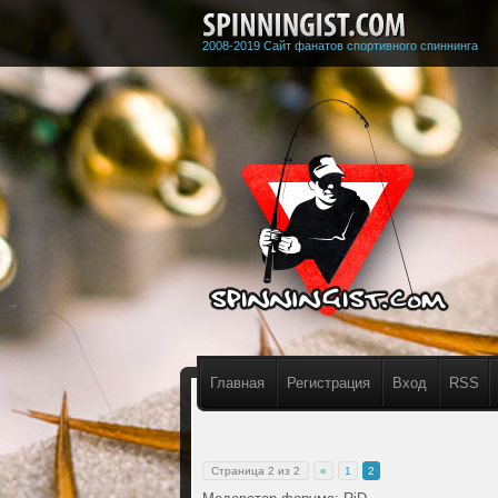
2008-2019 Сайт фанатов спортивного спиннинга
Главная
Регистрация
Вход
RSS
Страница
2
из
2
«
1
2