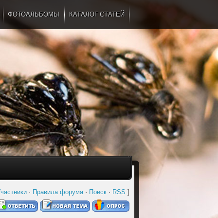
ФОТОАЛЬБОМЫ
КАТАЛОГ СТАТЕЙ
...
частники
·
Правила форума
·
Поиск
·
RSS
]