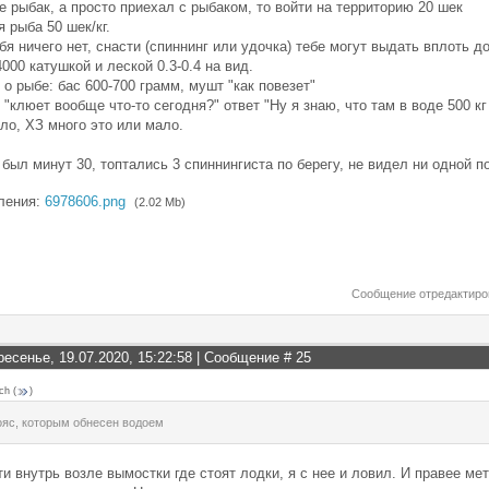
не рыбак, а просто приехал с рыбаком, то войти на территорию 20 шек
я рыба 50 шек/кг.
ебя ничего нет, снасти (спиннинг или удочка) тебе могут выдать вплоть 
4000 катушкой и леской 0.3-0.4 на вид.
с о рыбе: бас 600-700 грамм, мушт "как повезет"
с "клюет вообще что-то сегодня?" ответ "Ну я знаю, что там в воде 500 к
ло, ХЗ много это или мало.
 был минут 30, топтались 3 спиннингиста по берегу, не видел ни одной п
ления:
6978606.png
(2.02 Mb)
Сообщение отредактир
ресенье, 19.07.2020, 15:22:58 | Сообщение #
25
ch
(
)
ояс, которым обнесен водоем
и внутрь возле вымостки где стоят лодки, я с нее и ловил. И правее ме