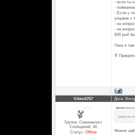
- если ты 
- пойманна
- Если у т
унцовик с 
- на вопро
- на вопро
830 рыб бы
Пока я там
Прикреп
Viktor6767
Дата: Воск
Цитата
boomy
забор по п
Группа: Спиннингист
Сообщений:
40
Можно зайт
Статус:
Offline