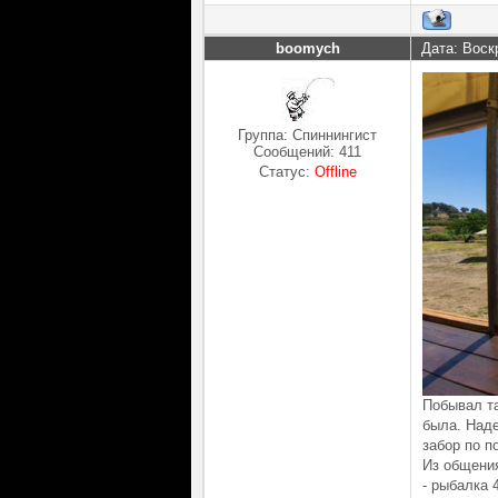
boomych
Дата: Воск
Группа: Спиннингист
Сообщений:
411
Статус:
Offline
Побывал та
была. Наде
забор по п
Из общения
- рыбалка 