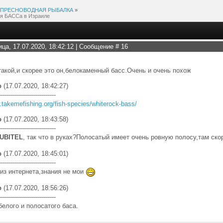
ПРЕСНОВОДНАЯ РЫБАЛКА
»
я БАССа в Израиле
ица, 17.07.2020, 18:42:12 | Сообщение #
16
,
такой,и скорее это он,белокаменный басс.Очень и очень похож
о
(17.07.2020, 18:42:27)
----------------------------
.takemefishing.org/fish-species/whiterock-bass/
о
(17.07.2020, 18:43:58)
----------------------------
UBITEL
, так что в руках?Полосатый имеет очень ровную полосу,там ск
о
(17.07.2020, 18:45:01)
----------------------------
 из интернета,знания не мои
о
(17.07.2020, 18:56:26)
----------------------------
белого и полосатого баса.