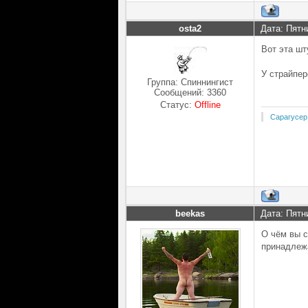
osta2
Дата: Пятн
Вот эта шт
У страйпер
Группа: Спиннингист
Сообщений:
3360
Статус:
Offline
Сарагусер
beekas
Дата: Пятн
О чём вы с
принадлежа