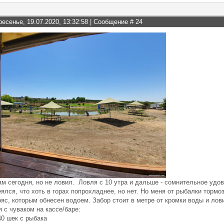
ресенье, 19.07.2020, 13:32:58 | Сообщение #
24
м сегодня, но не ловил. Ловля с 10 утра и дальше - сомнительное удов
ялся, что хоть в горах попрохладнее, но нет. Но меня от рыбалки тормо
ояс, которым обнесен водоем. Забор стоит в метре от кромки воды и лови
 с чуваком на кассе/баре:
40 шек с рыбака