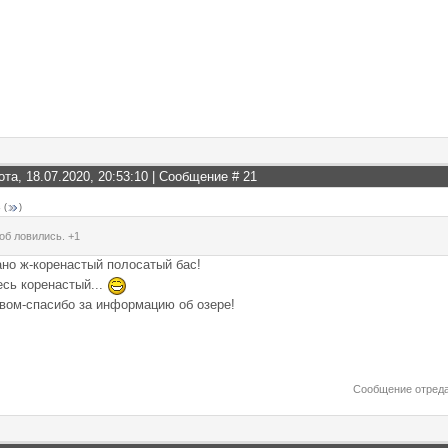
ота, 18.07.2020, 20:53:10 | Сообщение #
21
s
(
)
об ловились. +1
но ж-коренастый полосатый бас!
есь коренастый...
вом-спасибо за информацию об озере!
Сообщение отред