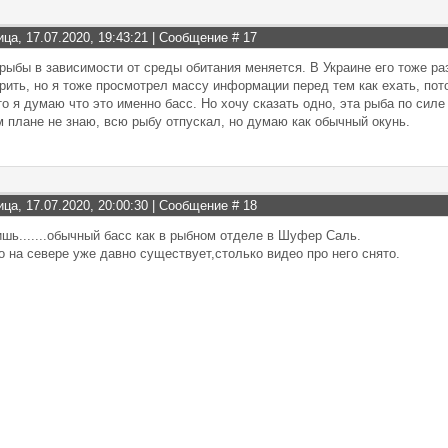
ица, 17.07.2020, 19:43:21 | Сообщение #
17
рыбы в зависимости от среды обитания меняется. В Украине его тоже раз
рить, но я тоже просмотрел массу информации перед тем как ехать, пот
то я думаю что это именно басс. Но хочу сказать одно, эта рыба по силе
 плане не знаю, всю рыбу отпускал, но думаю как обычный окунь.
ица, 17.07.2020, 20:00:30 | Сообщение #
18
ишь.......обычный басс как в рыбном отделе в Шуфер Саль.
о на севере уже давно существует,столько видео про него снято.