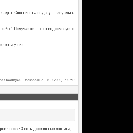
до садка. Спиннинг на выдачу - визуально
г рыбы." Получается, что в водоеме где-то
оклевки у них.
овал
boomych
-
Воскресенье, 19.07.2020, 14:07:18
тров через 40 есть деревянные зонтики,