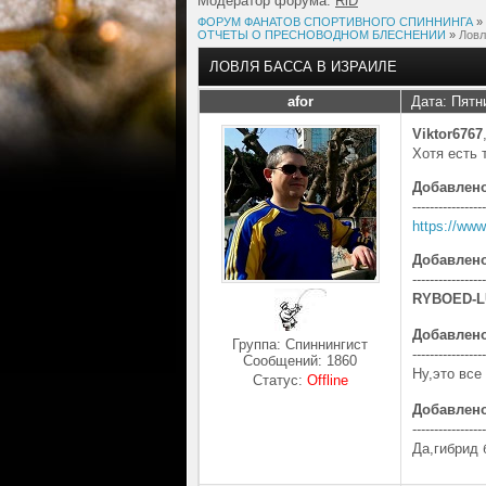
Модератор форума:
RiD
ФОРУМ ФАНАТОВ СПОРТИВНОГО СПИННИНГА
»
ОТЧЕТЫ О ПРЕСНОВОДНОМ БЛЕСНЕНИИ
»
Ловл
ЛОВЛЯ БАССА В ИЗРАИЛЕ
afor
Дата: Пятн
Viktor6767
Хотя есть 
Добавлен
-----------------
https://www
Добавлен
-----------------
RYBOED-L
Добавлен
Группа: Спиннингист
-----------------
Сообщений:
1860
Ну,это все
Статус:
Offline
Добавлен
-----------------
Да,гибрид 