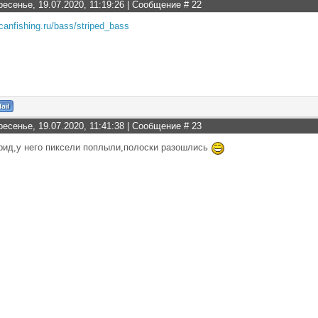
ресенье, 19.07.2020, 11:19:26 | Сообщение #
22
icanfishing.ru/bass/striped_bass
ресенье, 19.07.2020, 11:41:38 | Сообщение #
23
рид,у него пиксели поплыли,полоски разошлись