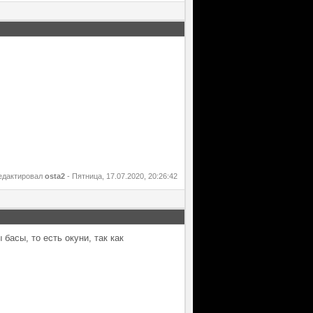
едактировал
osta2
-
Пятница, 17.07.2020, 20:26:42
басы, то есть окуни, так как