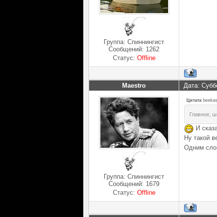
Группа: Спиннингист
Сообщений:
1262
Статус:
Offline
Maestro
Дата: Субб
Цитата
beeka
Главное, ш
И сказа
Ну такой в
Одним сло
Группа: Спиннингист
Сообщений:
1679
Статус:
Offline