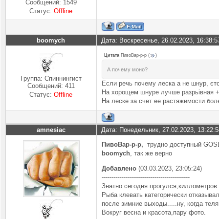
Сообщений:
1549
Статус:
Offline
boomych
Дата: Воскресенье, 26.02.2023, 16:38:
Цитата
ПивоВар-р-р
(
)
А почему моно?
Группа: Спиннингист
Если речь почему леска а не шнур, єт
Сообщений:
411
На хорощем шнуре лучше разрьівная +
Статус:
Offline
На леске за счет ее растяжимости бол
amnesiac
Дата: Понедельник, 27.02.2023, 13:22:
ПивоВар-р-р
,
трудно доступный GOSEN
boomych
, так же верно
Добавлено
(03.03.2023, 23:05:24)
---------------------------------------------
Знатно сегодня прогулся,киллометров 
Рыба клевать категорически отказывал
после зимние выходы.....ну, когда тел
Вокруг весна и красота,пару фото.