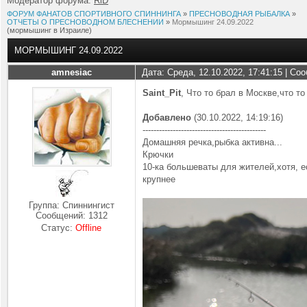
Модератор форума:
RiD
ФОРУМ ФАНАТОВ СПОРТИВНОГО СПИННИНГА
»
ПРЕСНОВОДНАЯ РЫБАЛКА
»
ОТЧЕТЫ О ПРЕСНОВОДНОМ БЛЕСНЕНИИ
»
Мормышинг 24.09.2022
(мормышинг в Израиле)
МОРМЫШИНГ 24.09.2022
amnesiac
Дата: Среда, 12.10.2022, 17:41:15 | С
Saint_Pit
, Что то брал в Москве,что то
Добавлено
(30.10.2022, 14:19:16)
---------------------------------------------
Домашняя речка,рыбка активна...
Крючки
10-ка большеваты для жителей,хотя, е
крупнее
Группа: Спиннингист
Сообщений:
1312
Статус:
Offline