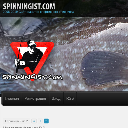
2008-2019 Сайт фанатов спортивного спиннинга
Главная
Регистрация
Вход
RSS
Страница
2
из
2
«
1
2