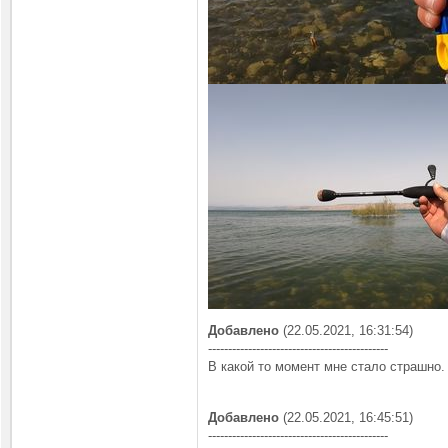
Добавлено
(22.05.2021, 16:31:54)
---------------------------------------------
В какой то момент мне стало страшно. 
Добавлено
(22.05.2021, 16:45:51)
---------------------------------------------