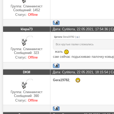
Группа: Спиннингист
Сообщений:
1452
Статус:
Offline
klepa73
Дата: Суббота, 22.05.2021, 17:54:36 |
Цитата
Gera19782
(
)
Все крутые палки сломались
Группа: Спиннингист
жаль
Сообщений:
323
сам сейчас подыскиваю палочку-ковыря
Статус:
Offline
DKM
Дата: Суббота, 22.05.2021, 18:15:54 |
Gera19782
,
Группа: Спиннингист
Сообщений:
390
Статус:
Offline