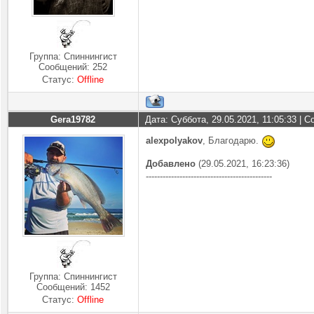
Группа: Спиннингист
Сообщений:
252
Статус:
Offline
Gera19782
Дата: Суббота, 29.05.2021, 11:05:33 |
alexpolyakov
, Благодарю.
Добавлено
(29.05.2021, 16:23:36)
---------------------------------------------
Группа: Спиннингист
Сообщений:
1452
Статус:
Offline