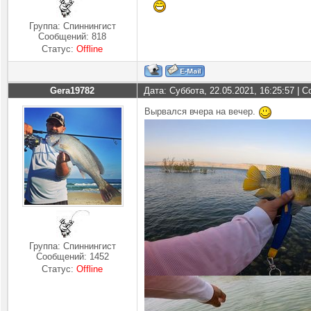
Группа: Спиннингист
Сообщений:
818
Статус:
Offline
Gera19782
Дата: Суббота, 22.05.2021, 16:25:57 |
Вырвался вчера на вечер.
Группа: Спиннингист
Сообщений:
1452
Статус:
Offline