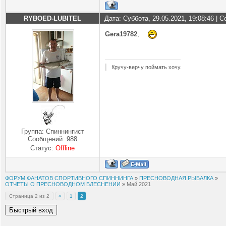
RYBOED-LUBITEL
Дата: Суббота, 29.05.2021, 19:08:46 |
Gera19782
,
Кручу-верчу поймать хочу.
Группа: Спиннингист
Сообщений:
988
Статус:
Offline
ФОРУМ ФАНАТОВ СПОРТИВНОГО СПИННИНГА
»
ПРЕСНОВОДНАЯ РЫБАЛКА
»
ОТЧЕТЫ О ПРЕСНОВОДНОМ БЛЕСНЕНИИ
»
Май 2021
Страница
2
из
2
«
1
2