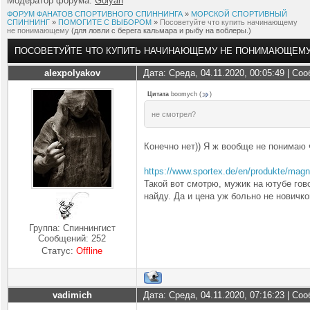
Модератор форума:
Golyan
ФОРУМ ФАНАТОВ СПОРТИВНОГО СПИННИНГА
»
МОРСКОЙ СПОРТИВНЫЙ
СПИННИНГ
»
ПОМОГИТЕ С ВЫБОРОМ
»
Посоветуйте что купить начинающему
не понимающему
(для ловли с берега кальмара и рыбу на воблеры.)
ПОСОВЕТУЙТЕ ЧТО КУПИТЬ НАЧИНАЮЩЕМУ НЕ ПОНИМАЮЩЕМ
alexpolyakov
Дата: Среда, 04.11.2020, 00:05:49 | С
Цитата
boomych
(
)
не смотрел?
Конечно нет)) Я ж вообще не понимаю че
https://www.sportex.de/en/produkte/magni
Такой вот смотрю, мужик на ютубе гов
найду. Да и цена уж больно не новичко
Группа: Спиннингист
Сообщений:
252
Статус:
Offline
vadimich
Дата: Среда, 04.11.2020, 07:16:23 | С