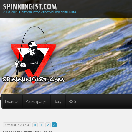
2008-2019 Сайт фанатов спортивного спиннинга
Главная
Регистрация
Вход
RSS
Страница
3
из
3
«
1
2
3