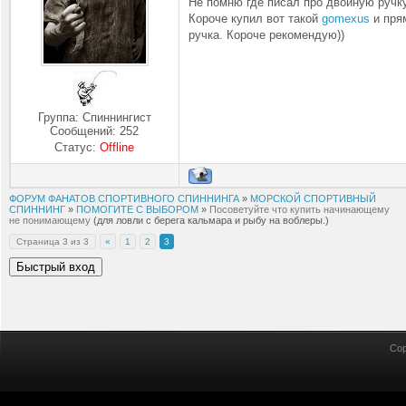
Не помню где писал про двойную ручку
Короче купил вот такой
gomexus
и пря
ручка. Короче рекомендую))
Группа: Спиннингист
Сообщений:
252
Статус:
Offline
ФОРУМ ФАНАТОВ СПОРТИВНОГО СПИННИНГА
»
МОРСКОЙ СПОРТИВНЫЙ
СПИННИНГ
»
ПОМОГИТЕ С ВЫБОРОМ
»
Посоветуйте что купить начинающему
не понимающему
(для ловли с берега кальмара и рыбу на воблеры.)
Страница
3
из
3
«
1
2
3
Cop