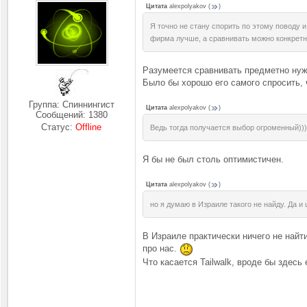
Цитата
alexpolyakov
(
)
Я точно не стану спорить по этому поводу и
фирма лучше, а сравнивать можно конкрет
Разумеется сравнивать предметно нуж
Было бы хорошо его самого спросить, 
Группа: Спиннингист
Цитата
alexpolyakov
(
)
Сообщений:
1380
Статус:
Offline
Ведь тогда получается выбор огроменный)))
Я бы не был столь оптимистичен.
Цитата
alexpolyakov
(
)
но я думаю в Израиле такого не найду. Да и
В Израиле практически ничего не найт
про нас.
Что касается Tailwalk, вроде бы здесь 