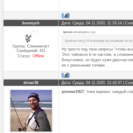
boomych
Дата: Среда, 04.11.2020, 11:29:14 | Со
Цитата
alexpolyakov
(
)
Конечно нет)) Я ж вообще не понимаю че ест
Группа: Спиннингист
Ну просто под твои запросы "чтобы вс
Сообщений:
411
Этот тейлволк 6-ти частник, в сложен
Статус:
Offline
Безусловно, он будет хуже двухчастни
ее с реальными топами.
driver36
Дата: Среда, 04.11.2020, 21:42:07 | С
pioneer1917
, тоже вариант. каждый со