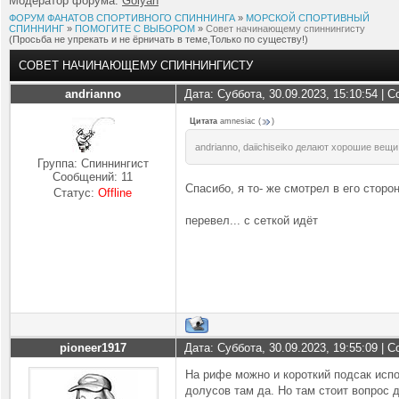
Модератор форума:
Golyan
ФОРУМ ФАНАТОВ СПОРТИВНОГО СПИННИНГА
»
МОРСКОЙ СПОРТИВНЫЙ
СПИННИНГ
»
ПОМОГИТЕ С ВЫБОРОМ
»
Совет начинающему спиннингисту
(Просьба не упрекать и не ёрничать в теме,Только по существу!)
СОВЕТ НАЧИНАЮЩЕМУ СПИННИНГИСТУ
andrianno
Дата: Суббота, 30.09.2023, 15:10:54 |
Цитата
amnesiac
(
)
andrianno, daiichiseiko делают хорошие вещ
Группа: Спиннингист
Сообщений:
11
Спасибо, я то- же смотрел в его сторо
Статус:
Offline
перевел... с сеткой идёт
pioneer1917
Дата: Суббота, 30.09.2023, 19:55:09 |
На рифе можно и короткий подсак испол
долусов там да. Но там стоит вопрос д