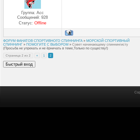
Группа: Асс
Сообщений:
928
Статус:
Offline
ФОРУМ ФАНАТОВ СПОРТИВНОГО СПИННИНГА
»
МОРСКОЙ СПОРТИВНЫЙ
СПИННИНГ
»
ПОМОГИТЕ С ВЫБОРОМ
»
Совет начинающему спиннингисту
(Просьба не упрекать и не ёрничать в теме,Только по существу!)
Страница
2
из
2
«
1
2
Cop