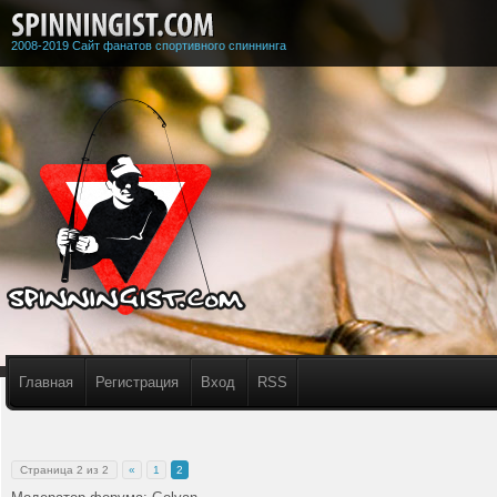
2008-2019 Сайт фанатов спортивного спиннинга
Главная
Регистрация
Вход
RSS
Страница
2
из
2
«
1
2