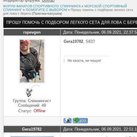
Модератор форума:
Golyan
ФОРУМ ФАНАТОВ СПОРТИВНОГО СПИННИНГА
»
МОРСКОЙ СПОРТИВНЫЙ
СПИННИНГ
»
ПОМОГИТЕ С ВЫБОРОМ
»
Прошу помочь с подбором легкого сета
для лова с берега
(Палочка+катушка)
ПРОШУ ПОМОЧЬ С ПОДБОРОМ ЛЕГКОГО СЕТА ДЛЯ ЛОВА С БЕР
rspevgen
Дата: Понедельник, 06.09.2021, 22:37:
Gera19782
, S83?
Ни хвоста, ни чешуи!
Группа: Спиннингист
Сообщений:
49
Статус:
Offline
Gera19782
Дата: Понедельник, 06.09.2021, 22:51: